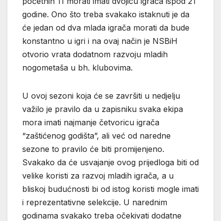
početnih 11 morati imati dvojicu igrača ispod 21
godine. Ono što treba svakako istaknuti je da
će jedan od dva mlada igrača morati da bude
konstantno u igri i na ovaj način je NSBiH
otvorio vrata dodatnom razvoju mladih
nogometaša u bh. klubovima.
U ovoj sezoni koja će se završiti u nedjelju
važilo je pravilo da u zapisniku svaka ekipa
mora imati najmanje četvoricu igrača
“zaštićenog godišta”, ali već od naredne
sezone to pravilo će biti promijenjeno.
Svakako da će usvajanje ovog prijedloga biti od
velike koristi za razvoj mladih igrača, a u
bliskoj budućnosti bi od istog koristi mogle imati
i reprezentativne selekcije. U narednim
godinama svakako treba očekivati dodatne