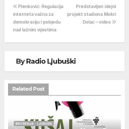
Navigacija
Plenković: Regulacija
Predstavljen idejni
interneta važna za
projekt stadiona Mokri
objava
demokraciju i pobjedu
Dolac – video
nad lažnim vijestima
By
Radio Ljubuški
Related Post
BIH I REGIJA
LJUBUŠKI