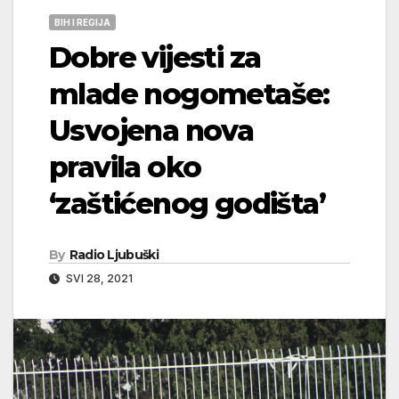
BIH I REGIJA
Dobre vijesti za
mlade nogometaše:
Usvojena nova
pravila oko
‘zaštićenog godišta’
By
Radio Ljubuški
SVI 28, 2021