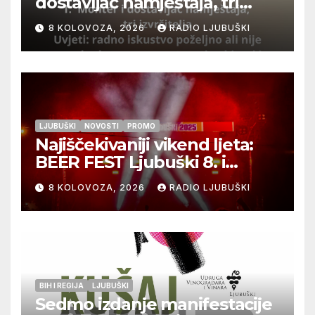
dostavljač namještaja, tri
izvršitelja
8 KOLOVOZA, 2026
RADIO LJUBUŠKI
LJUBUŠKI
NOVOSTI
PROMO
Najiščekivaniji vikend ljeta:
BEER FEST Ljubuški 8. i
9.kolovoza
8 KOLOVOZA, 2026
RADIO LJUBUŠKI
BIH I REGIJA
LJUBUŠKI
Sedmo izdanje manifestacije