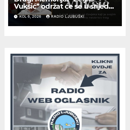
Vukšić” održat će se u srijedu
12. kolovoza u Otoku
KOL 6, 2026
RADIO LJUBUŠKI