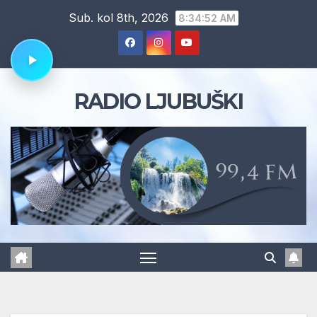
Skip
Sub. kol 8th, 2026
8:34:53 AM
to
content
RADIO LJUBUŠKI