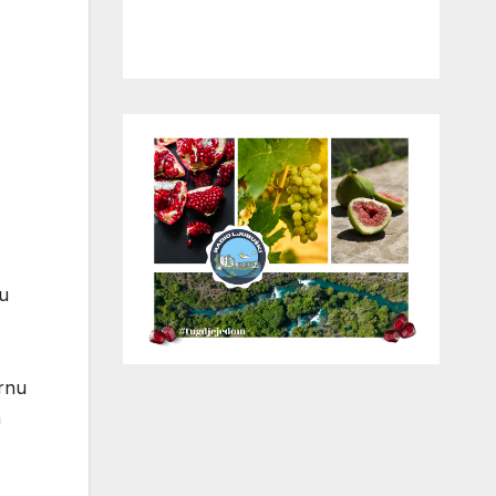
ku
crnu
a