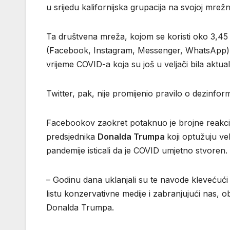
u srijedu kalifornijska grupacija na svojoj mrežno
Ta društvena mreža, kojom se koristi oko 3,45 mil
(Facebook, Instagram, Messenger, WhatsApp) p
vrijeme COVID-a koja su još u veljači bila aktual
Twitter, pak, nije promijenio pravilo o dezinfo
Facebookov zaokret potaknuo je brojne reakcij
predsjednika
Donalda
Trumpa
koji optužuju v
pandemije isticali da je COVID umjetno stvoren.
– Godinu dana uklanjali su te navode klevećući 
listu konzervativne medije i zabranjujući nas, o
Donalda Trumpa.