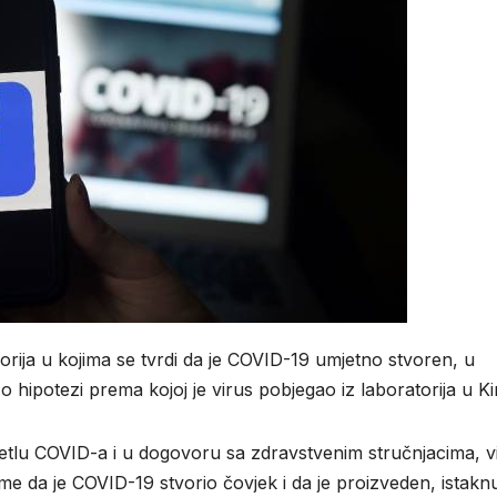
eorija u kojima se tvrdi da je COVID-19 umjetno stvoren, u
ipotezi prema kojoj je virus pobjegao iz laboratorija u Kin
ijetlu COVID-a i u dogovoru sa zdravstvenim stručnjacima, v
e da je COVID-19 stvorio čovjek i da je proizveden, istaknu