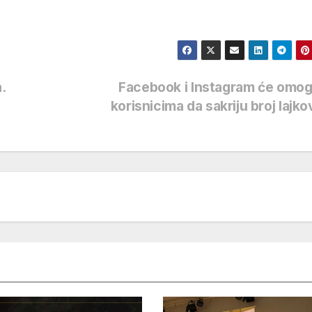
.
Facebook i Instagram će omog
korisnicima da sakriju broj lajk