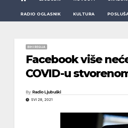
RADIO OGLASNIK
KULTURA
POSLUŠ
BIH I REGIJA
Facebook više neće
COVID-u stvorenom 
By
Radio Ljubuški
SVI 28, 2021