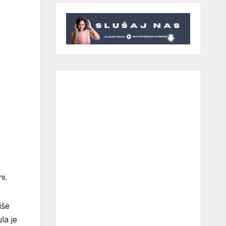
i.
iše
la je