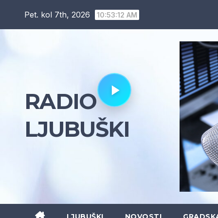
Skip
Pet. kol 7th, 2026
10:53:13 AM
to
content
RADIO
LJUBUŠKI
LJUBUŠKI
NOVOSTI
GRADSK