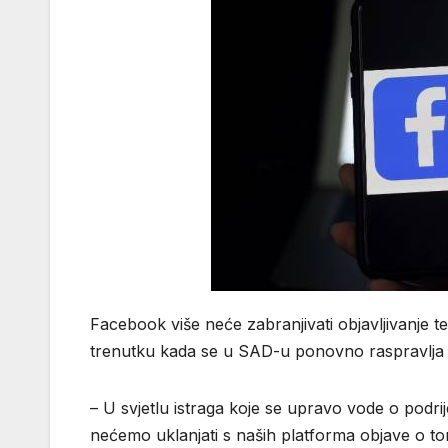
Facebook više neće zabranjivati objavljivanje t
trenutku kada se u SAD-u ponovno raspravlja o h
– U svjetlu istraga koje se upravo vode o podr
nećemo uklanjati s naših platforma objave o tom