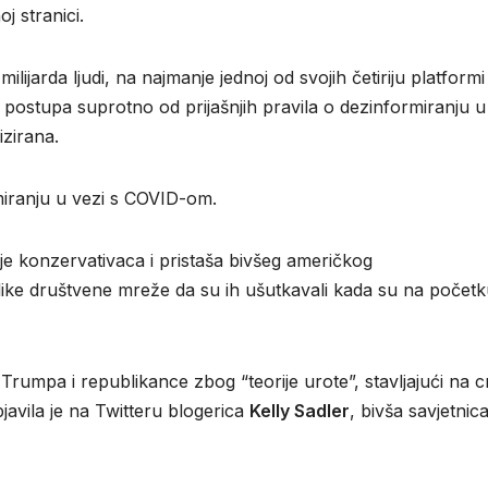
j stranici.
ijarda ljudi, na najmanje jednoj od svojih četiriju platformi
ostupa suprotno od prijašnjih pravila o dezinformiranju u
izirana.
rmiranju u vezi s COVID-om.
e konzervativaca i pristaša bivšeg američkog
elike društvene mreže da su ih ušutkavali kada su na počet
Trumpa i republikance zbog “teorije urote”, stavljajući na 
bjavila je na Twitteru blogerica
Kelly Sadler
, bivša savjetnic