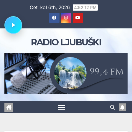
Skip
Čet. kol 6th, 2026
4:52:13 PM
to
content
RADIO LJUBUŠKI