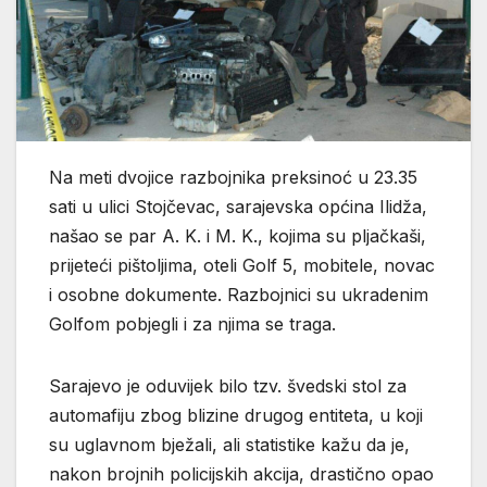
Na meti dvojice razbojnika preksinoć u 23.35
sati u ulici Stojčevac, sarajevska općina Ilidža,
našao se par A. K. i M. K., kojima su pljačkaši,
prijeteći pištoljima, oteli Golf 5, mobitele, novac
i osobne dokumente. Razbojnici su ukradenim
Golfom pobjegli i za njima se traga.
Sarajevo je oduvijek bilo tzv. švedski stol za
automafiju zbog blizine drugog entiteta, u koji
su uglavnom bježali, ali statistike kažu da je,
nakon brojnih policijskih akcija, drastično opao