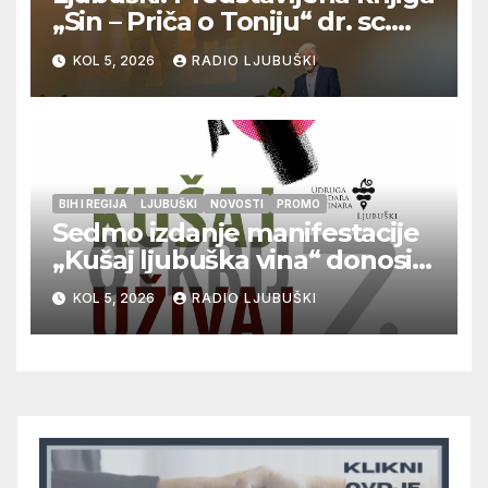
„Sin – Priča o Toniju“ dr. sc.
Zdenka Hercega
KOL 5, 2026
RADIO LJUBUŠKI
BIH I REGIJA
LJUBUŠKI
NOVOSTI
PROMO
Sedmo izdanje manifestacije
„Kušaj ljubuška vina“ donosi
vrhunska vina, gastronomiju i
KOL 5, 2026
RADIO LJUBUŠKI
glazbu