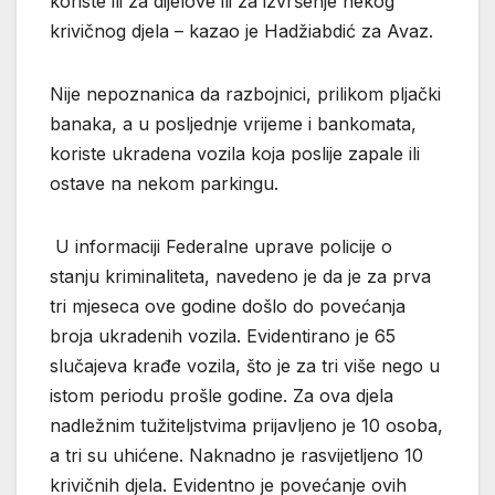
koriste ili za dijelove ili za izvršenje nekog
krivičnog djela – kazao je Hadžiabdić za Avaz.
Nije nepoznanica da razbojnici, prilikom pljački
banaka, a u posljednje vrijeme i bankomata,
koriste ukradena vozila koja poslije zapale ili
ostave na nekom parkingu.
U informaciji Federalne uprave policije o
stanju kriminaliteta, navedeno je da je za prva
tri mjeseca ove godine došlo do povećanja
broja ukradenih vozila. Evidentirano je 65
slučajeva krađe vozila, što je za tri više nego u
istom periodu prošle godine. Za ova djela
nadležnim tužiteljstvima prijavljeno je 10 osoba,
a tri su uhićene. Naknadno je rasvijetljeno 10
krivičnih djela. Evidentno je povećanje ovih