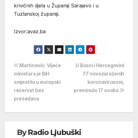
krivičnih djela u Županiji Sarajevo i u
Tuzlanskoj županiji.
Izvor:avaz.ba
Navigacija
Martinović: Vijeće
U Bosni i Hercegovini
ministara je BiH
77 novozaraženih
objava
smjestilo u europski
koronavirusom,
rezervat bez
preminulo 17 osoba
presedana
By
Radio Ljubuški