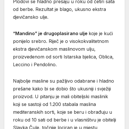
Plodovi se hladno prešaju u roku od četiri sata
od berbe. Rezultat je blago, ukusno ekstra
djevičansko ulje.
“Mandino” je drugoplasirano ulje
koje je kući
ponijelo srebro. Riječ je o visokokvalitetnom
ekstra djevičanskom maslinovom ulju,
proizvedenom od sorti Istarska bjelica, Oblica,
Leccino i Pendolino.
Najbolje masline su pažljivo odabrane i hladno
prešane kako bi se dobio što ukusniji i svježiji
proizvod. U pitanju je mali obiteljski maslinik
koji se sastoji od 1.200 stabala maslina
mediteranskih sorti, koje se beru i obrađuju u
roku od 10 sati od berbe i u vlasništvu je obitelji
Slavka Čule, točnije lociran je u mjestu