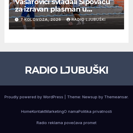
Vašarovići svladali Šipovaču
za izravan plasman u
četvrtfinale, Grab izborio
7 KOLOVOZA, 2026
RADIO LJUBUŠKI
prolazak dalje, Klobuk ispao,
večeras počinje četvrtfinale
juniora
RADIO LJUBUŠKI
Proudly powered by WordPress
|
Theme: Newsup by
Themeansar
.
Home
Kontakt
Marketing
O nama
Politika privatnosti
Radio reklama povećava promet