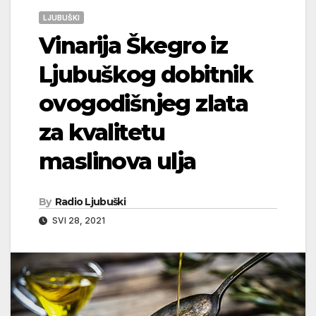
LJUBUŠKI
Vinarija Škegro iz
Ljubuškog dobitnik
ovogodišnjeg zlata
za kvalitetu
maslinova ulja
By
Radio Ljubuški
SVI 28, 2021