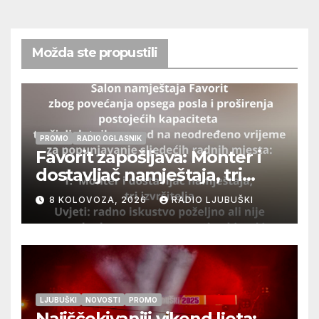
Možda ste propustili
PROMO
RADIO OGLASNIK
Favorit zapošljava: Monter i
dostavljač namještaja, tri
izvršitelja
8 KOLOVOZA, 2026
RADIO LJUBUŠKI
LJUBUŠKI
NOVOSTI
PROMO
Najiščekivaniji vikend ljeta: