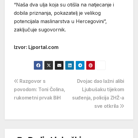
“Naša dva ulja koja su otišla na natjecanje i
dobila priznanja, pokazatelj je velikog
potencijala maslinarstva u Hercegovini”,
zaključuje sugovornik.
Izvor: Ljportal.com
Navigacija
Razgovor s
Dvojac dao lažni alibi
povodom: Toni Čolina,
Ljubušaku tijekom
objava
rukometni prvak BiH
suđenja, policija ZHŽ-a
sve otkrila