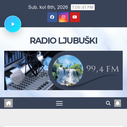
Skip
Sub. kol 8th, 2026
1:06:42 PM
to
content
RADIO LJUBUŠKI