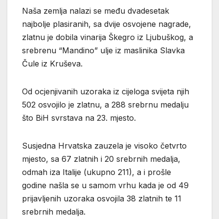
Naša zemlja nalazi se među dvadesetak
najbolje plasiranih, sa dvije osvojene nagrade,
zlatnu je dobila vinarija Škegro iz Ljubuškog, a
srebrenu “Mandino” ulje iz maslinika Slavka
Čule iz Kruševa.
Od ocjenjivanih uzoraka iz cijeloga svijeta njih
502 osvojilo je zlatnu, a 288 srebrnu medalju
što BiH svrstava na 23. mjesto.
Susjedna Hrvatska zauzela je visoko četvrto
mjesto, sa 67 zlatnih i 20 srebrnih medalja,
odmah iza Italije (ukupno 211), a i prošle
godine našla se u samom vrhu kada je od 49
prijavljenih uzoraka osvojila 38 zlatnih te 11
srebrnih medalja.