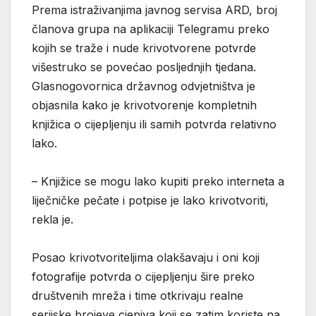
Prema istraživanjima javnog servisa ARD, broj
članova grupa na aplikaciji Telegramu preko
kojih se traže i nude krivotvorene potvrde
višestruko se povećao posljednjih tjedana.
Glasnogovornica državnog odvjetništva je
objasnila kako je krivotvorenje kompletnih
knjižica o cijepljenju ili samih potvrda relativno
lako.
– Knjižice se mogu lako kupiti preko interneta a
liječničke pečate i potpise je lako krivotvoriti,
rekla je.
Posao krivotvoriteljima olakšavaju i oni koji
fotografije potvrda o cijepljenju šire preko
društvenih mreža i time otkrivaju realne
serijske brojeve cjepiva koji se zatim koriste na