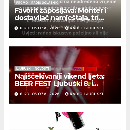
PROMO
RADIO OGLASNIK
Favorit zapošljava: Monter i
dostavljač namještaja, tri
izvršitelja
8 KOLOVOZA, 2026
RADIO LJUBUŠKI
LJUBUŠKI
NOVOSTI
Najiščekivaniji vikend ljeta:
BEER FEST Ljubuški 8. i
9.kolovoza
8 KOLOVOZA, 2026
RADIO LJUBUŠKI