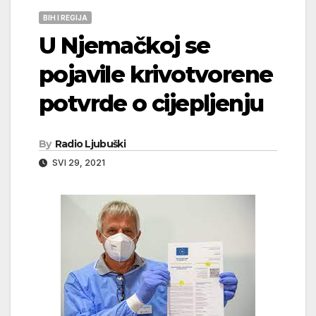
BIH I REGIJA
U Njemačkoj se
pojavile krivotvorene
potvrde o cijepljenju
By
Radio Ljubuški
SVI 29, 2021