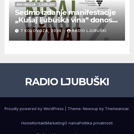
BIH I REGIJA
LJUBUŠKI
Sedmo izdanje manifestacije
„Kušaj ljubuška vina“ donosi
vrhunska vina, gastronomiju i
7 KOLOVOZA, 2026
RADIO LJUBUŠKI
glazbu
RADIO LJUBUŠKI
Proudly powered by WordPress
|
Theme: Newsup by
Themeansar
.
Home
Kontakt
Marketing
O nama
Politika privatnosti