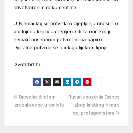
krivotvorenim dokumentima.
U Njemačkoj se potvrda o cijepljenju unosi ili u
postojeću knjižicu cijepljenja ili za one koji je
nemaju posebnom potvrdom na papiru.
Digitalne potvrde se očekuju tijekom lipnja.
Izvotr:hrt.hr
Navigacija
Djevojka žiletom
Rusija upozorila Disney
izrezala vene u toaletu
zbog kratkog filma s
objava
gej protagonistom