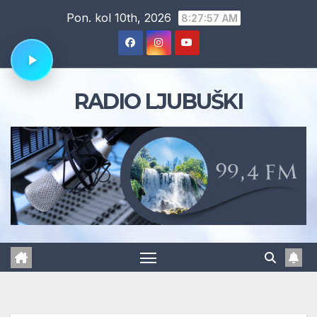
Skip
Pon. kol 10th, 2026
8:27:58 AM
to
content
RADIO LJUBUŠKI