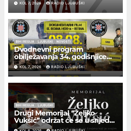
KOL 7, 2026
RADIO LJUBUŠKI
glazbu
BIH I REGIJA
LJUBUŠKI
NOVOSTI
Dvodnevni program
obilježavanja 34. godišnjice
pogibije generala Blaža
KOL 7, 2026
RADIO LJUBUŠKI
Kraljevića i osmorice
pripadnika HOS-a
BIH I REGIJA
LJUBUŠKI
Drugi Memorijal “Željko
Vukšić” održat će se u srijedu
12. kolovoza u Otoku
KOL 6, 2026
RADIO LJUBUŠKI