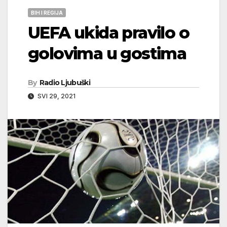
BIH I REGIJA
UEFA ukida pravilo o
golovima u gostima
By
Radio Ljubuški
SVI 29, 2021