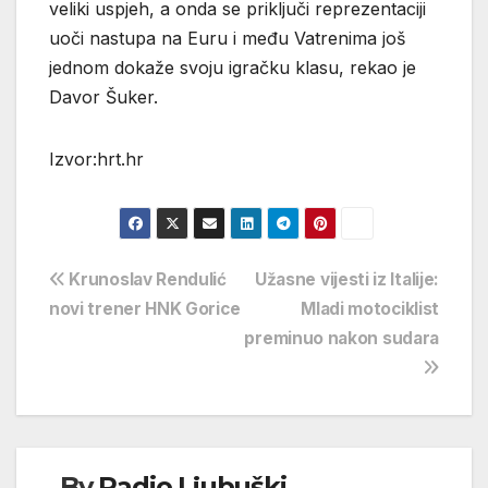
veliki uspjeh, a onda se priključi reprezentaciji
uoči nastupa na Euru i među Vatrenima još
jednom dokaže svoju igračku klasu, rekao je
Davor Šuker.
Izvor:hrt.hr
Navigacija
Krunoslav Rendulić
Užasne vijesti iz Italije:
novi trener HNK Gorice
Mladi motociklist
objava
preminuo nakon sudara
By
Radio Ljubuški