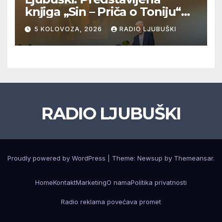
knjiga „Sin – Priča o Toniju“
dr. sc. Zdenka Hercega
5 KOLOVOZA, 2026
RADIO LJUBUŠKI
RADIO LJUBUŠKI
Proudly powered by WordPress
|
Theme: Newsup by
Themeansar
.
Home
Kontakt
Marketing
O nama
Politika privatnosti
Radio reklama povećava promet