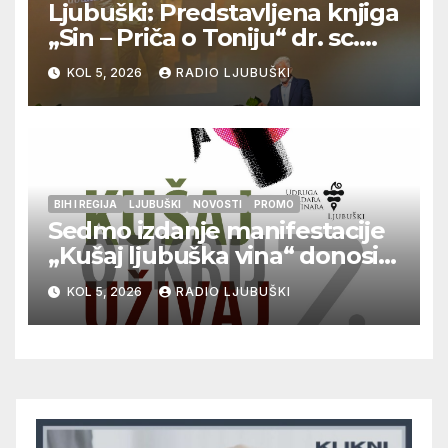
Ljubuški: Predstavljena knjiga
„Sin – Priča o Toniju“ dr. sc.
Zdenka Hercega
KOL 5, 2026
RADIO LJUBUŠKI
BIH I REGIJA
LJUBUŠKI
NOVOSTI
PROMO
Sedmo izdanje manifestacije
„Kušaj ljubuška vina“ donosi
vrhunska vina, gastronomiju i
KOL 5, 2026
RADIO LJUBUŠKI
glazbu