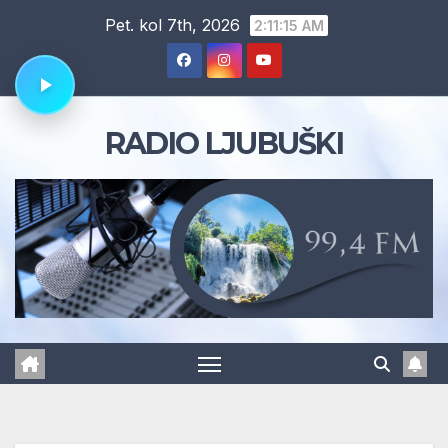
Skip
Pet. kol 7th, 2026
2:11:16 AM
to
content
RADIO LJUBUŠKI