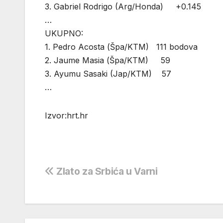
3. Gabriel Rodrigo (Arg/Honda) +0.145
…
UKUPNO:
1. Pedro Acosta (Špa/KTM) 111 bodova
2. Jaume Masia (Špa/KTM) 59
3. Ayumu Sasaki (Jap/KTM) 57
…
Izvor:hrt.hr
Navigacija
Zlato za Srbića u Varni
objava