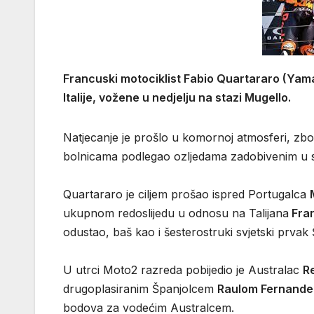
Francuski motociklist Fabio Quartararo (Yam
Italije, vožene u nedjelju na stazi Mugello.
Natjecanje je prošlo u komornoj atmosferi, zbog
bolnicama podlegao ozljedama zadobivenim u sub
Quartararo je ciljem prošao ispred Portugalca
ukupnom redoslijedu u odnosu na Talijana
Fra
odustao, baš kao i šesterostruki svjetski prvak
U utrci Moto2 razreda pobijedio je Australac
R
drugoplasiranim Španjolcem
Raulom Fernand
bodova za vodećim Australcem.