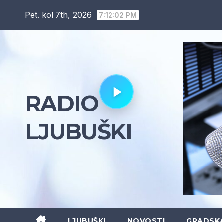
Skip
Pet. kol 7th, 2026
7:12:03 PM
to
content
RADIO
LJUBUŠKI
LJUBUŠKI
NOVOSTI
GRADSK