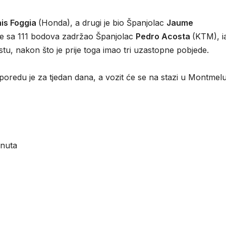
is Foggia
(Honda), a drugi je bio Španjolac
Jaume
je sa 111 bodova zadržao Španjolac
Pedro Acosta
(KTM), i
u, nakon što je prije toga imao tri uzastopne pobjede.
poredu je za tjedan dana, a vozit će se na stazi u Montmel
inuta