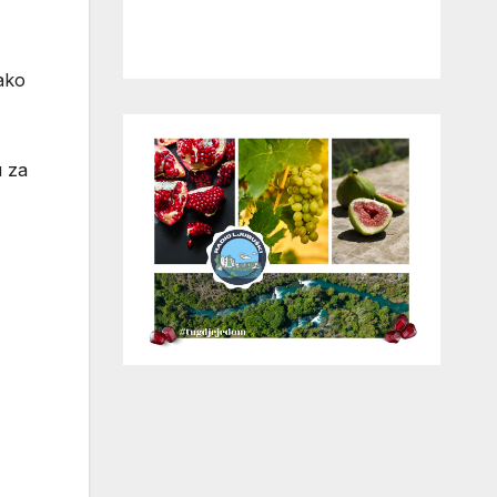
ako
u za