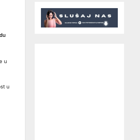
adu
je u
st u