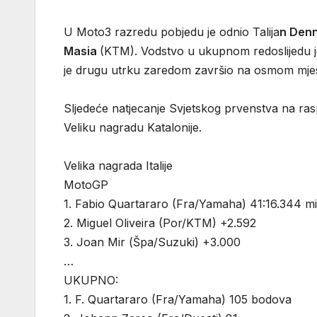
U Moto3 razredu pobjedu je odnio Talija
n Denn
Masia
(KTM). Vodstvo u ukupnom redoslijedu 
je drugu utrku zaredom završio na osmom mjest
Sljedeće natjecanje Svjetskog prvenstva na ras
Veliku nagradu Katalonije.
Velika nagrada Italije
MotoGP
1. Fabio Quartararo (Fra/Yamaha) 41:16.344 m
2. Miguel Oliveira (Por/KTM) +2.592
3. Joan Mir (Špa/Suzuki) +3.000
…
UKUPNO:
1. F. Quartararo (Fra/Yamaha) 105 bodova