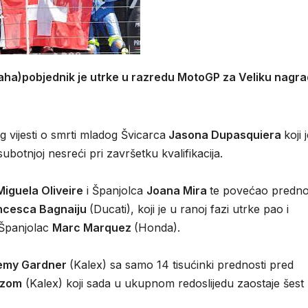
aha)pobjednik je utrke u razredu MotoGP za Veliku nagr
 vijesti o smrti mladog Švicarca
Jasona Dupasquiera
koji 
otnjoj nesreći pri završetku kvalifikacija.
Miguela Oliveire
i Španjolca
Joana Mira
te povećao predno
ncesca Bagnaiju
(Ducati), koji je u ranoj fazi utrke pao i
 Španjolac
Marc Marquez
(Honda).
emy Gardner
(Kalex) sa samo 14 tisućinki prednosti pred
ezom
(Kalex) koji sada u ukupnom redoslijedu zaostaje šest