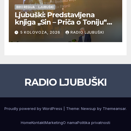
BIH I REGIJA
LJUBUŠKI
Ljubuški: Predstavljena
knjiga „Sin – Priča o Toniju“
dr. sc. Zdenka Hercega
5 KOLOVOZA, 2026
RADIO LJUBUŠKI
RADIO LJUBUŠKI
Proudly powered by WordPress
|
Theme: Newsup by
Themeansar
.
Home
Kontakt
Marketing
O nama
Politika privatnosti