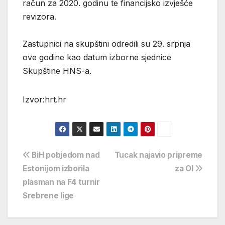
račun za 2020. godinu te financijsko izvješće
revizora.
Zastupnici na skupštini odredili su 29. srpnja
ove godine kao datum izborne sjednice
Skupštine HNS-a.
Izvor:hrt.hr
Navigacija
BiH pobjedom nad
Tucak najavio pripreme
Estonijom izborila
za OI
objava
plasman na F4 turnir
Srebrene lige