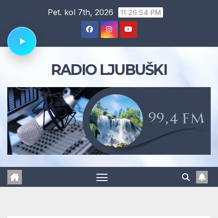
Skip
Pet. kol 7th, 2026
11:26:55 PM
to
content
RADIO LJUBUŠKI