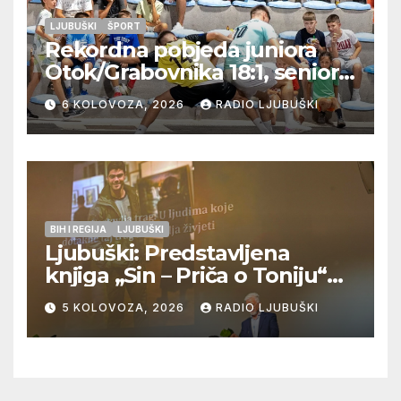
LJUBUŠKI
ŠPORT
Rekordna pobjeda juniora
Otok/Grabovnika 18:1, seniori
Pregrađa u četvrtfinalu,
6 KOLOVOZA, 2026
RADIO LJUBUŠKI
Veljaci i Cerno/Crnopod u
doigravanju, Grljevići završili
natjecanje
BIH I REGIJA
LJUBUŠKI
Ljubuški: Predstavljena
knjiga „Sin – Priča o Toniju“
dr. sc. Zdenka Hercega
5 KOLOVOZA, 2026
RADIO LJUBUŠKI