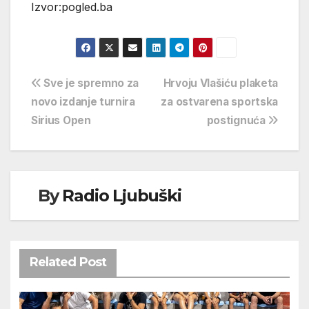
Izvor:pogled.ba
Navigacija
Sve je spremno za
Hrvoju Vlašiću plaketa
novo izdanje turnira
za ostvarena sportska
objava
Sirius Open
postignuća
By
Radio Ljubuški
Related Post