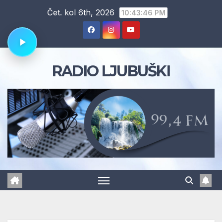
Skip
Čet. kol 6th, 2026
10:43:47 PM
to
content
RADIO LJUBUŠKI