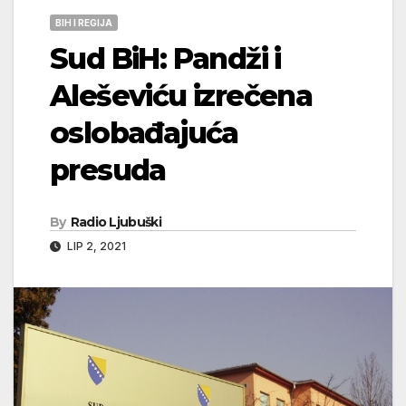
BIH I REGIJA
Sud BiH: Pandži i
Aleševiću izrečena
oslobađajuća
presuda
By
Radio Ljubuški
LIP 2, 2021