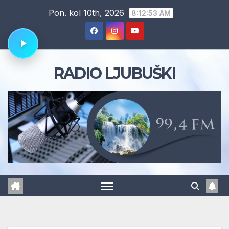
Skip
Pon. kol 10th, 2026
8:12:54 AM
to
content
RADIO LJUBUŠKI