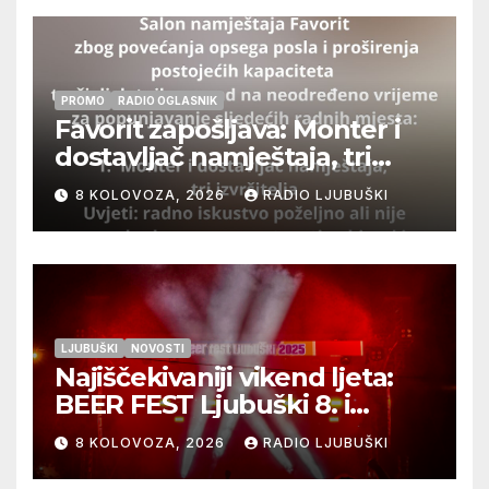
PROMO
RADIO OGLASNIK
Favorit zapošljava: Monter i
dostavljač namještaja, tri
izvršitelja
8 KOLOVOZA, 2026
RADIO LJUBUŠKI
LJUBUŠKI
NOVOSTI
Najiščekivaniji vikend ljeta:
BEER FEST Ljubuški 8. i
9.kolovoza
8 KOLOVOZA, 2026
RADIO LJUBUŠKI