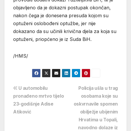
objavljeno da je dokazni postupak okončan,
nakon čega je donesena presuda kojom su
optuženi oslobođeni optužbe, jer nije
dokazano da su učinili krivična djela za koja su
optuženi, priopćeno je iz Suda BiH.
/HMS/
Navigacija
U automobilu
Policija ušla u trag
pronađeno mrtvo tijelo
osobama koje su
objava
23-godišnje Adise
oskvrnavile spomen
Atiković
obilježje ubijenim
Hrvatima u Topali,
navodno dolaze iz