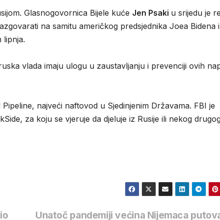
usijom. Glasnogovornica Bijele kuće
Jen Psaki
u srijedu je r
azgovarati na samitu američkog predsjednika Joea Bidena i
lipnja.
 ruska vlada imaju ulogu u zaustavljanju i prevenciji ovih na
 Pipeline, najveći naftovod u Sjedinjenim Državama. FBI je
ide, za koju se vjeruje da djeluje iz Rusije ili nekog drugo
io
Unatoč pandemiji većina Nijemaca putov