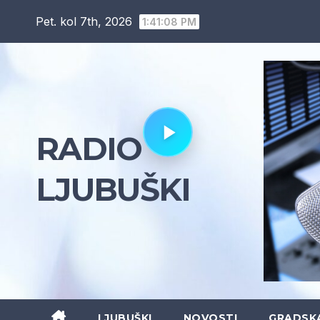
Skip
Pet. kol 7th, 2026
1:41:09 PM
to
content
RADIO
LJUBUŠKI
LJUBUŠKI
NOVOSTI
GRADSK