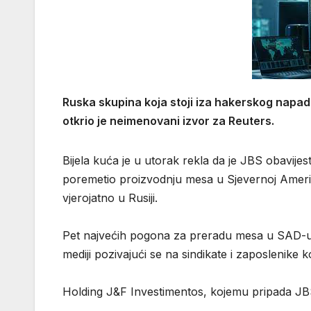
Ruska skupina koja stoji iza hakerskog napad
otkrio je neimenovani izvor za Reuters.
Bijela kuća je u utorak rekla da je JBS obavijes
poremetio proizvodnju mesa u Sjevernoj Americi i
vjerojatno u Rusiji.
Pet najvećih pogona za preradu mesa u SAD-u m
mediji pozivajući se na sindikate i zaposlenike k
Holding J&F Investimentos, kojemu pripada JBS,