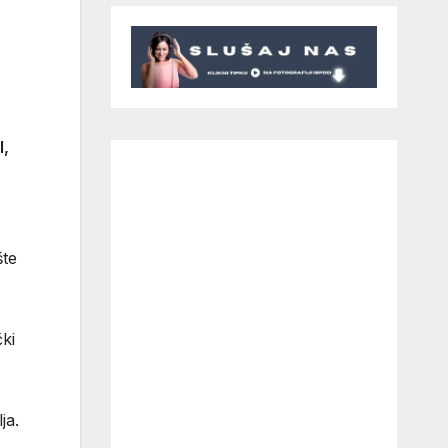
l,
šte
ki
ja.