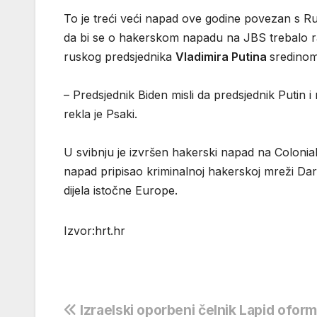
To je treći veći napad ove godine povezan s R
da bi se o hakerskom napadu na JBS trebalo r
ruskog predsjednika
Vladimira Putina
sredinom 
– Predsjednik Biden misli da predsjednik Putin i
rekla je Psaki.
U svibnju je izvršen hakerski napad na Colonial
napad pripisao kriminalnoj hakerskoj mreži DarkS
dijela istočne Europe.
Izvor:hrt.hr
Navigacija
Izraelski oporbeni čelnik Lapid oform