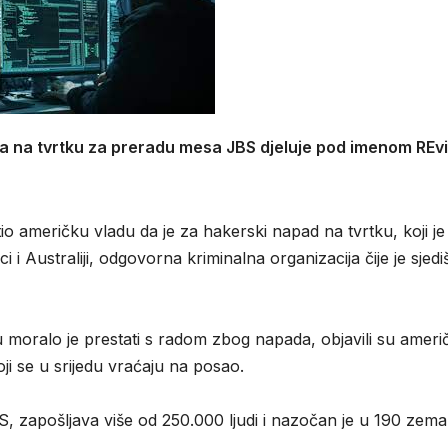
a na tvrtku za preradu mesa JBS djeluje pod imenom REvi
tio američku vladu da je za hakerski napad na tvrtku, koji je
 Australiji, odgovorna kriminalna organizacija čije je sjedi
oralo je prestati s radom zbog napada, objavili su američ
oji se u srijedu vraćaju na posao.
 zapošljava više od 250.000 ljudi i nazočan je u 190 zemal