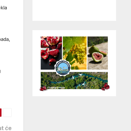
ekla
pada,
g
at će