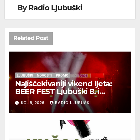
By
Radio Ljubuški
Related Post
LJUBUŠKI
NOVOSTI
PROMO
Najiščekivaniji vikend ljeta:
BEER FEST Ljubuški 8. i
9.kolovoza
KOL 8, 2026
RADIO LJUBUŠKI