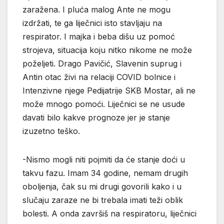
zaražena. I pluća malog Ante ne mogu
izdržati, te ga liječnici isto stavljaju na
respirator. I majka i beba dišu uz pomoć
strojeva, situacija koju nitko nikome ne može
poželjeti. Drago Pavičić, Slavenin suprug i
Antin otac živi na relaciji COVID bolnice i
Intenzivne njege Pedijatrije SKB Mostar, ali ne
može mnogo pomoći. Liječnici se ne usude
davati bilo kakve prognoze jer je stanje
izuzetno teško.
-Nismo mogli niti pojmiti da će stanje doći u
takvu fazu. Imam 34 godine, nemam drugih
oboljenja, čak su mi drugi govorili kako i u
slučaju zaraze ne bi trebala imati teži oblik
bolesti. A onda završiš na respiratoru, liječnici