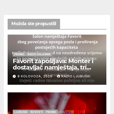
Možda ste propustili
PROMO
RADIO OGLASNIK
Favorit zapošljava: Monter i
dostavljač namještaja, tri
izvršitelja
8 KOLOVOZA, 2026
RADIO LJUBUŠKI
LJUBUŠKI
NOVOSTI
PROMO