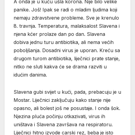
A onda je u kuću ušla korona. Nije bilo velike
panike. Još! Ipak se radi o mladim ljudima koji
nemaju zdravstvene probleme. Sve je krenulo
8. travnja. Temperatura, malaksalost Slavena i
njena kćer prolaze dan po dan. Slavena
dobiva jednu turu antibiotika, ali nema većih
poboljšanja. Dosadni virus je uporan. Kreću sa
drugom turom antibiotika, liječnici prate stanje,
nitko ne sluti kakva će se drama razviti u
idućim danima.
Slavena gubi svijet u kući, pada, prebacuju je u
Mostar. Liječnici zaključuju kako stanje nije
opasno, ali bolest još ne posustaje. I onda šok.
Njezina pluća počinju otkazivati, virus ih
uništava i Slavena završava na respiratoru.
Liječnici hitno izvode carski rez, beba je isto