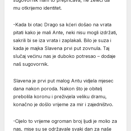
sugovornik nam to prepričava, ne želeći da
mu otkrijemo identitet.
-Kada bi otac Drago sa kćeri došao na vrata
pitati kako je mali Ante, neki nisu mogli izdržati,
sakrili bi se iza vrata i zaplakali. Bilo je suza i
kada je majka Slavena prvi put zovnula. Taj
slučaj većinu nas je duboko potresao – dodaje
naš sugovornik.
Slavena je prvi put malog Antu vidjela mjesec
dana nakon poroda. Nakon što je obitelj
prebolila koronu i preživjela veliku dramu,
konačno je došlo vrijeme za mir i zajedništvo.
-Cijelo to vrijeme ogroman broj ljudi je molio za
nas, mise su se održavale svaki dan za naše