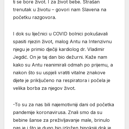
ti se bore život. I za život bebe. Strašan
trenutak u životu – govori nam Slavena na
početku razgovora.
I dok su liječnici u COVID bolnici pokušavali
spasiti njezin život, malog Antu na Intenzivnu
njegu je primio dječiji kardiolog dr. Vladimir
Jegdić. On je taj dan bio dežurni. Kaže nam
kako su Antu reanimirali odmah po prijemu, a
nakon što su uspjeli vratiti vitalne znakove
dijete je priključeno na respiratora i počela je
velika borba za njegov život.
-To su za nas bili najemotivniji dani od početka
pandemije koronavirusa. Znali smo da su
bebine šanse za preživljavanje male, brinulo
nas je i što je dugo bio izložen hipoksiji dok je