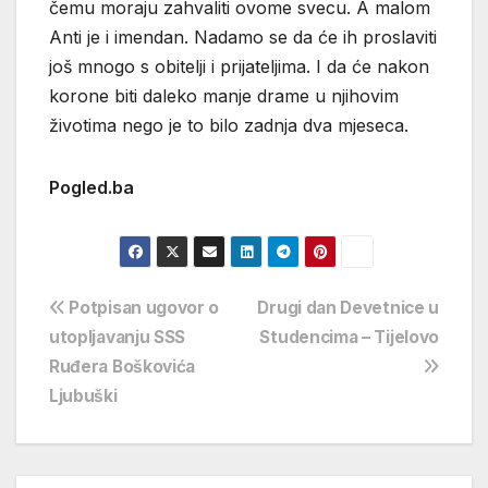
čemu moraju zahvaliti ovome svecu. A malom
Anti je i imendan. Nadamo se da će ih proslaviti
još mnogo s obitelji i prijateljima. I da će nakon
korone biti daleko manje drame u njihovim
životima nego je to bilo zadnja dva mjeseca.
Pogled.ba
Navigacija
Potpisan ugovor o
Drugi dan Devetnice u
utopljavanju SSS
Studencima – Tijelovo
objava
Ruđera Boškovića
Ljubuški