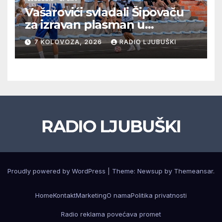
Vašarovići svladali Šipovaču
za izravan plasman u
četvrtfinale, Grab izborio
7 KOLOVOZA, 2026
RADIO LJUBUŠKI
prolazak dalje, Klobuk ispao,
večeras počinje četvrtfinale
juniora
RADIO LJUBUŠKI
Proudly powered by WordPress
|
Theme: Newsup by
Themeansar
.
Home
Kontakt
Marketing
O nama
Politika privatnosti
Radio reklama povećava promet