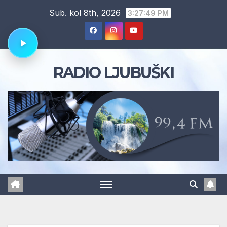
Skip
Sub. kol 8th, 2026
3:27:50 PM
to
content
RADIO LJUBUŠKI