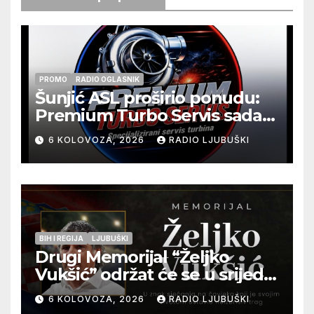
PROMO
RADIO OGLASNIK
Šunjić ASL proširio ponudu:
Premium Turbo Servis sada
na jednoj adresi u Ljubuškom
6 KOLOVOZA, 2026
RADIO LJUBUŠKI
BIH I REGIJA
LJUBUŠKI
Drugi Memorijal “Željko
Vukšić” održat će se u srijedu
12. kolovoza u Otoku
6 KOLOVOZA, 2026
RADIO LJUBUŠKI