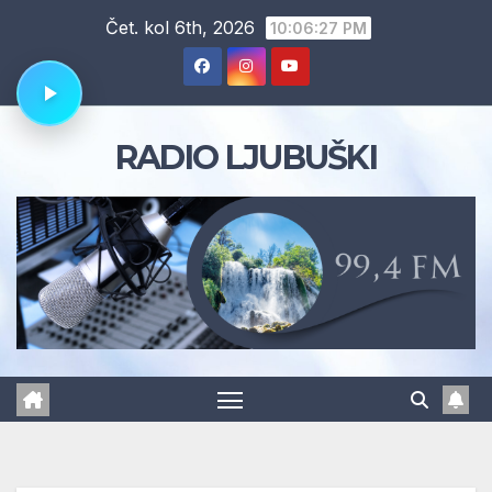
Skip
Čet. kol 6th, 2026
10:06:28 PM
to
content
RADIO LJUBUŠKI