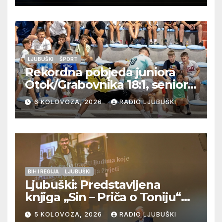
LJUBUŠKI
ŠPORT
Rekordna pobjeda juniora
Otok/Grabovnika 18:1, seniori
Pregrađa u četvrtfinalu,
6 KOLOVOZA, 2026
RADIO LJUBUŠKI
Veljaci i Cerno/Crnopod u
doigravanju, Grljevići završili
natjecanje
BIH I REGIJA
LJUBUŠKI
Ljubuški: Predstavljena
knjiga „Sin – Priča o Toniju“
dr. sc. Zdenka Hercega
5 KOLOVOZA, 2026
RADIO LJUBUŠKI