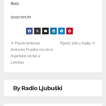
Rim).
Izvor:hrt.hr
Navigacija
Paratriatlonac
Pjanić želi u Italiju
Antonio Franko na utrci
objava
Svjetske serije u
Leedsu
By
Radio Ljubuški