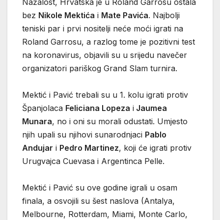
Nažalost, Hrvatska je u Roland Garrosu ostala
bez
Nikole Mektića
i
Mate Pavića
. Najbolji
teniski par i prvi nositelji neće moći igrati na
Roland Garrosu, a razlog tome je pozitivni test
na koronavirus, objavili su u srijedu navečer
organizatori pariškog Grand Slam turnira.
Mektić i Pavić trebali su u 1. kolu igrati protiv
Španjolaca
Feliciana Lopeza
i
Jaumea
Munara
, no i oni su morali odustati. Umjesto
njih upali su njihovi sunarodnjaci
Pablo
Andujar
i
Pedro Martinez
, koji će igrati protiv
Urugvajca Cuevasa i Argentinca Pelle.
Mektić i Pavić su ove godine igrali u osam
finala, a osvojili su šest naslova (Antalya,
Melbourne, Rotterdam, Miami, Monte Carlo,