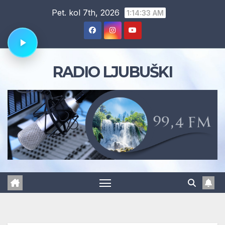
Skip
Pet. kol 7th, 2026
1:14:34 AM
to
content
RADIO LJUBUŠKI