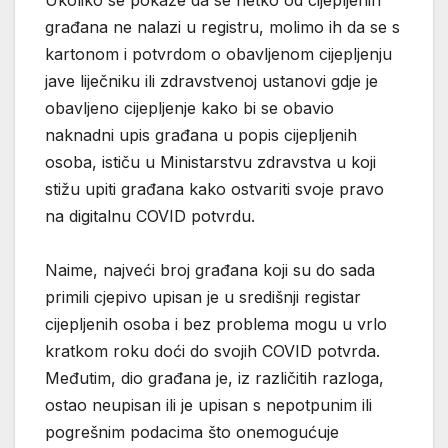
Ukoliko se pokaže da se netko od cijepljenih
građana ne nalazi u registru, molimo ih da se s
kartonom i potvrdom o obavljenom cijepljenju
jave liječniku ili zdravstvenoj ustanovi gdje je
obavljeno cijepljenje kako bi se obavio
naknadni upis građana u popis cijepljenih
osoba, ističu u Ministarstvu zdravstva u koji
stižu upiti građana kako ostvariti svoje pravo
na digitalnu COVID potvrdu.
Naime, najveći broj građana koji su do sada
primili cjepivo upisan je u središnji registar
cijepljenih osoba i bez problema mogu u vrlo
kratkom roku doći do svojih COVID potvrda.
Međutim, dio građana je, iz različitih razloga,
ostao neupisan ili je upisan s nepotpunim ili
pogrešnim podacima što onemogućuje