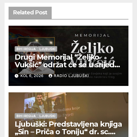
Related Post
BIH I REGIJA
LJUBUŠKI
Drugi Memorijal “Željko
Vukšić” održat će se u srijedu
12. kolovoza u Otoku
KOL 6, 2026
RADIO LJUBUŠKI
BIH I REGIJA
LJUBUŠKI
Ljubuški: Predstavljena knjiga
„Sin – Priča o Toniju“ dr. sc.