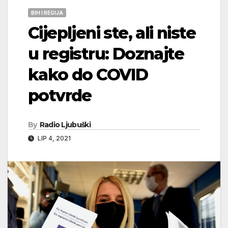
BIH I REGIJA
Cijepljeni ste, ali niste
u registru: Doznajte
kako do COVID
potvrde
By
Radio Ljubuški
LIP 4, 2021