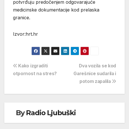
potvrđuju predočenjem odgovarajuće
medicinske dokumentacije kod prelaska
granice.
Izvor:hrt.hr
Navigacija
Kako izgraditi
Dva vozila se kod
otpornost na stres?
Garešnice sudarila i
objava
potom zapalila
By
Radio Ljubuški