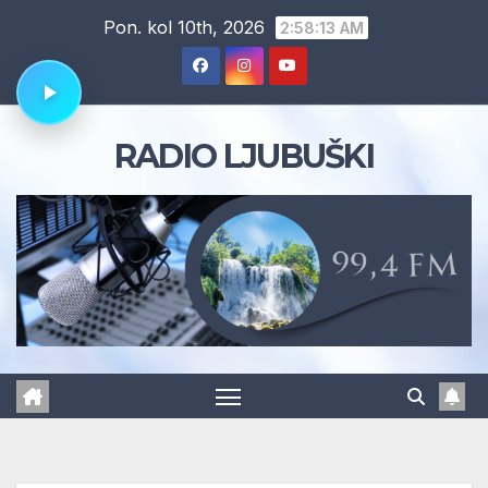
Skip
Pon. kol 10th, 2026
2:58:14 AM
to
content
RADIO LJUBUŠKI