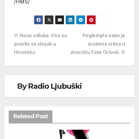
/HMS/
Navigacija
Nova odluka: Ovo su
Pogledajte kako je
pravila za ulazak u
srušena crkva u
objava
Hrvatsku
dvorištu Fate Orlović
By
Radio Ljubuški
Related Post