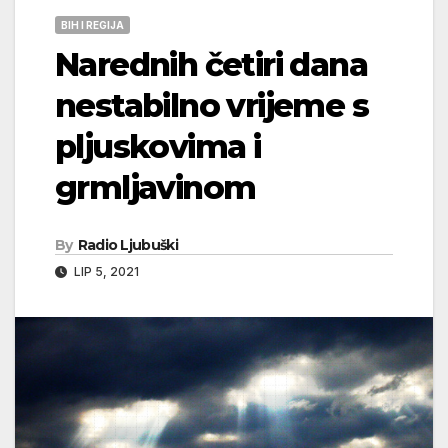
BIH I REGIJA
Narednih četiri dana
nestabilno vrijeme s
pljuskovima i
grmljavinom
By
Radio Ljubuški
LIP 5, 2021