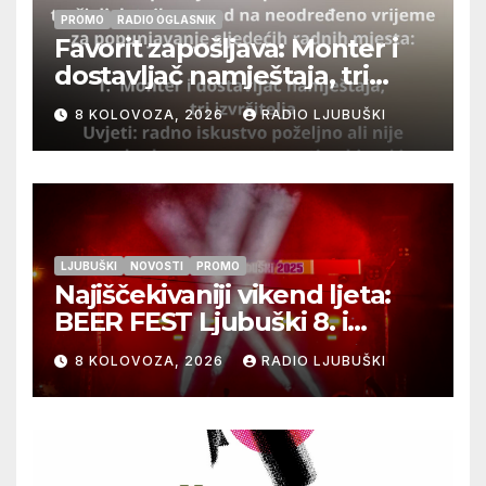
PROMO
RADIO OGLASNIK
Favorit zapošljava: Monter i
dostavljač namještaja, tri
izvršitelja
8 KOLOVOZA, 2026
RADIO LJUBUŠKI
LJUBUŠKI
NOVOSTI
PROMO
Najiščekivaniji vikend ljeta:
BEER FEST Ljubuški 8. i
9.kolovoza
8 KOLOVOZA, 2026
RADIO LJUBUŠKI