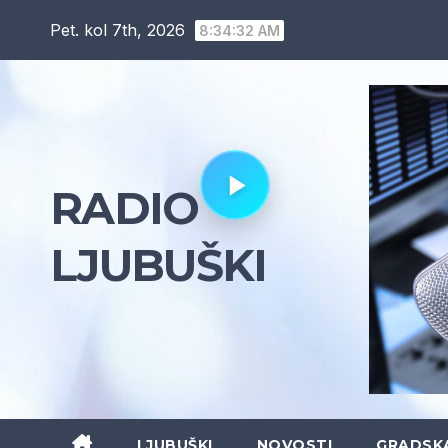
Skip
Pet. kol 7th, 2026
8:34:35 AM
to
content
RADIO
LJUBUŠKI
LJUBUŠKI
NOVOSTI
GRADSK