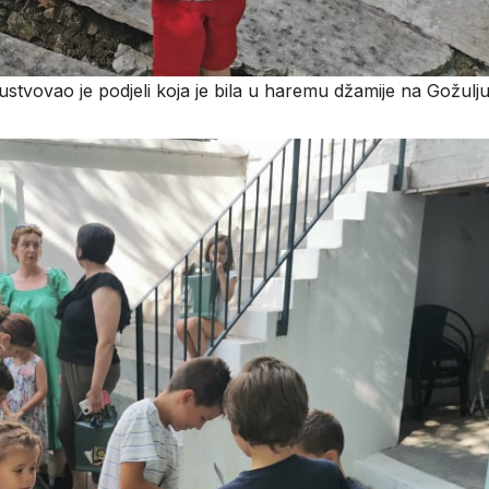
isustvovao je podjeli koja je bila u haremu džamije na Gožulju