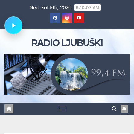
Skip
Ned. kol 9th, 2026
9:10:07 AM
to
content
RADIO LJUBUŠKI