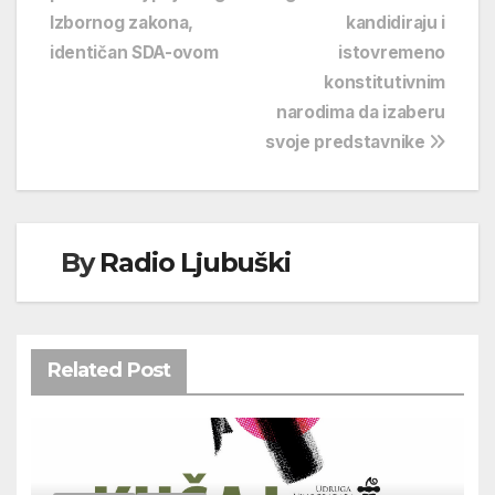
objava
Izbornog zakona,
kandidiraju i
identičan SDA-ovom
istovremeno
konstitutivnim
narodima da izaberu
svoje predstavnike
By
Radio Ljubuški
Related Post