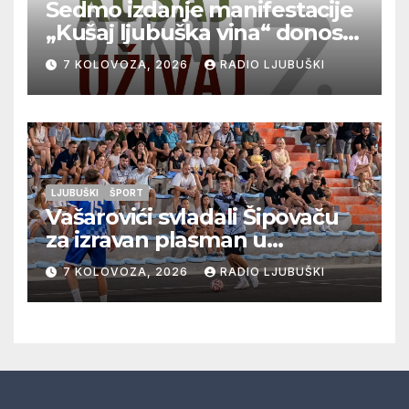
Sedmo izdanje manifestacije
„Kušaj ljubuška vina“ donosi
vrhunska vina, gastronomiju i
7 KOLOVOZA, 2026
RADIO LJUBUŠKI
glazbu
LJUBUŠKI
ŠPORT
Vašarovići svladali Šipovaču
za izravan plasman u
četvrtfinale, Grab izborio
7 KOLOVOZA, 2026
RADIO LJUBUŠKI
prolazak dalje, Klobuk ispao,
večeras počinje četvrtfinale
juniora