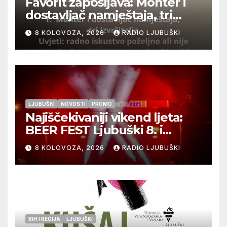
Favorit zapošljava: Monter i
dostavljač namještaja, tri
izvršitelja
8 KOLOVOZA, 2026
RADIO LJUBUŠKI
LJUBUŠKI
NOVOSTI
PROMO
Najiščekivaniji vikend ljeta:
BEER FEST Ljubuški 8. i
9.kolovoza
8 KOLOVOZA, 2026
RADIO LJUBUŠKI
BIH I REGIJA
LJUBUŠKI