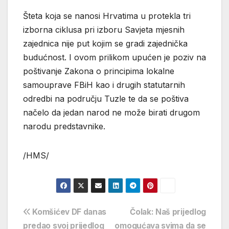
Šteta koja se nanosi Hrvatima u protekla tri
izborna ciklusa pri izboru Savjeta mjesnih
zajednica nije put kojim se gradi zajednička
budućnost. I ovom prilikom upućen je poziv na
poštivanje Zakona o principima lokalne
samouprave FBiH kao i drugih statutarnih
odredbi na području Tuzle te da se poštiva
načelo da jedan narod ne može birati drugom
narodu predstavnike.
/HMS/
Navigacija
Komšićev DF danas
Čolak: Naš prijedlog
predao svoj prijedlog
omogućava svima da se