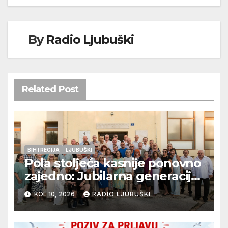
By
Radio Ljubuški
Related Post
BIH I REGIJA
LJUBUŠKI
Pola stoljeća kasnije ponovno
zajedno: Jubilarna generacija
Gimnazije Ljubuški proslavila
KOL 10, 2026
RADIO LJUBUŠKI
50 godina mature