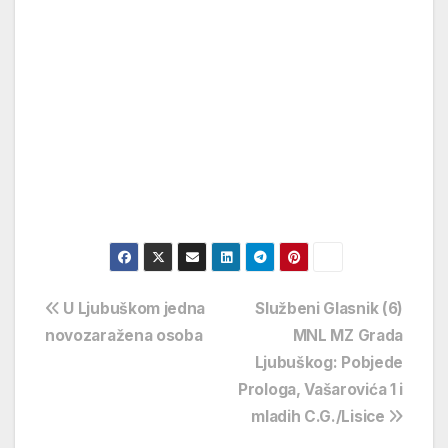
Navigacija
U Ljubuškom jedna
Službeni Glasnik (6)
novozaražena osoba
MNL MZ Grada
objava
Ljubuškog: Pobjede
Prologa, Vašarovića 1 i
mladih C.G./Lisice