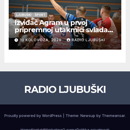
LJUBUŠKI
ŠPORT
Izviđač Agram u prvoj
pripremnoj utakmici svladao
Metković Zalmo 37:32
10 KOLOVOZA, 2026
RADIO LJUBUŠKI
RADIO LJUBUŠKI
Proudly powered by WordPress
|
Theme: Newsup by
Themeansar
.
Home
Kontakt
Marketing
O nama
Politika privatnosti