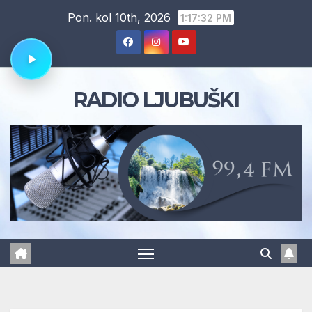
Skip
Pon. kol 10th, 2026
1:17:33 PM
to
content
RADIO LJUBUŠKI