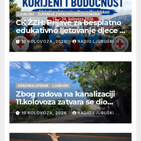
LJUBUŠKI
ŽUPANIJA ZAPADNOHERCEGOVAČKA
CK ŽZH: Prijave za besplatno
edukativno ljetovanje djece u
Novom Vinodolskom
10 KOLOVOZA, 2026
RADIO LJUBUŠKI
GRADSKA UPRAVA
LJUBUŠKI
Zbog radova na kanalizaciji
11.kolovoza zatvara se dio
ulice Petra Barbarića
10 KOLOVOZA, 2026
RADIO LJUBUŠKI