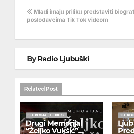
Navigacija
Mladi imaju priliku predstaviti biograf
poslodavcima Tik Tok videom
objava
By
Radio Ljubuški
Related Post
BIH I REGIJA
LJUBUŠKI
BIH I REG
Drugi Memorijal
Ljub
“Željko Vukšić”
Pred