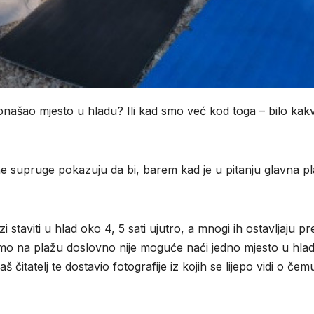
ronašao mjesto u hladu? Ili kad smo već kod toga – bilo kak
udne supruge pokazuju da bi, barem kad je u pitanju glavna p
i staviti u hlad oko 4, 5 sati ujutro, a mnogi ih ostavljaju p
nemo na plažu doslovno nije moguće naći jedno mjesto u hladu
 čitatelj te dostavio fotografije iz kojih se lijepo vidi o čem