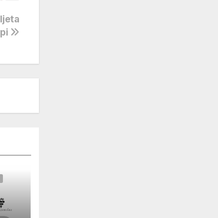
ljeta
opi