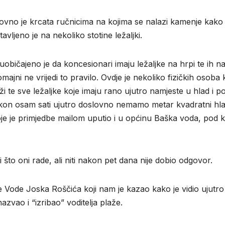
ovno je krcata ručnicima na kojima se nalazi kamenje kako 
avljeno je na nekoliko stotine ležaljki.
uobičajeno je da koncesionari imaju ležaljke na hrpi te ih n
omajni ne vrijedi to pravilo. Ovdje je nekoliko fizičkih osoba 
laži te sve ležaljke koje imaju rano ujutro namjeste u hlad i 
 nakon osam sati ujutro doslovno nemamo metar kvadratni hl
voje je primjedbe mailom uputio i u općinu Baška voda, pod 
što oni rade, ali niti nakon pet dana nije dobio odgovor.
ške Vode Joska Roščića koji nam je kazao kako je vidio ujutro 
nazvao i “izribao” voditelja plaže.