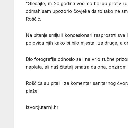
“Gledajte, mi 20 godina vodimo borbu protiv ruč
odmah sam upozorio čovjeka da to tako ne smije 
Roščić.
Na pitanje smiju li koncesionari rasprostrti sve
polovica njih kako bi bilo mjesta i za druge, a 
Dio fotografija odnosio se i na vrlo ružne priz
naplata, ali naš čitatelj smatra da ona, obzirom 
Roščića su pitali i za komentar sanitarnog čvora
plaže.
Izvor:jutarnji.hr