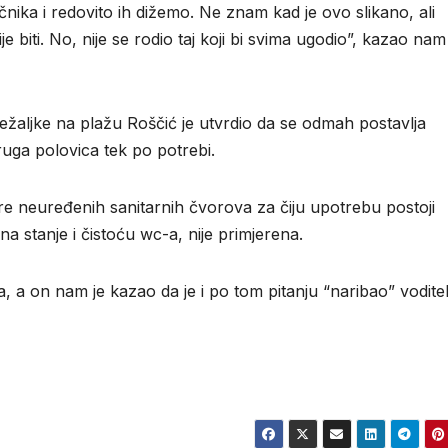
nika i redovito ih dižemo. Ne znam kad je ovo slikano, ali
biti. No, nije se rodio taj koji bi svima ugodio”, kazao nam
 ležaljke na plažu Roščić je utvrdio da se odmah postavlja
druga polovica tek po potrebi.
ore neuređenih sanitarnih čvorova za čiju upotrebu postoji
na stanje i čistoću wc-a, nije primjerena.
, a on nam je kazao da je i po tom pitanju “naribao” voditel