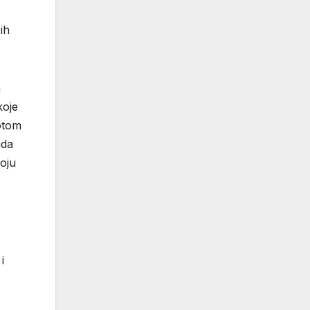
ih
a
koje
potom
ada
koju
i