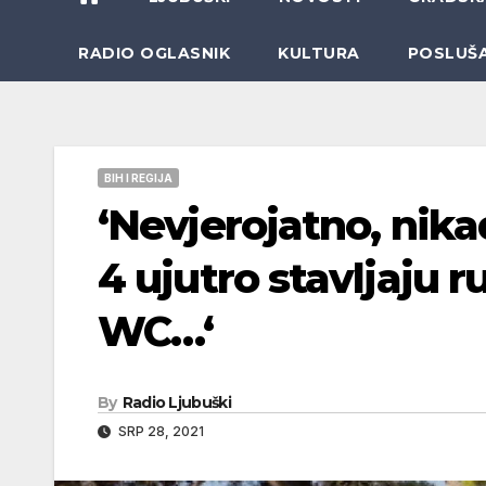
RADIO OGLASNIK
KULTURA
POSLUŠ
BIH I REGIJA
‘Nevjerojatno, nika
4 ujutro stavljaju r
WC…‘
By
Radio Ljubuški
SRP 28, 2021