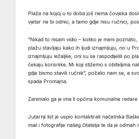
Plaža na kojoj u to doba još nema čovjeka dosl
vjetar ne bi odnio, a tamo gdje nisu ručnici, post
“Nikad to nisam vidio – koliko je meni poznato, 
plažu stavljaju kako ih ljudi iznajmljuju, no u Pr
iznajmljuju ležaljke, oni su se raspodijelili po p
čekaju korisnike. Mi koji stižemo s obiteljima
gdje bismo stavili ručnik”, požalio nam se, a s
spada Promajna.
Zanimalo ga je ima li općina komunalne redare i 
Jutarnji list je uspio kontaktirati načelnika Ba
mail i fotografije našeg čitatelja te da je odmah 