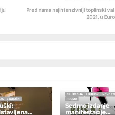
iju
Pred nama najintenzivniji toplinski val 
2021. u Eur
BIH I REGIJA
LJUBUŠKI
NOVOSTI
IJA
LJUBUŠKI
PROMO
uški:
Sedmo izdanje
stavljena
manifestacije