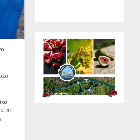
vo
laža
reko
, ali
u