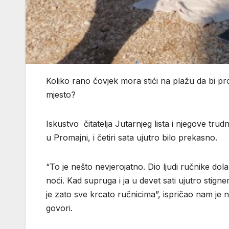
Koliko rano čovjek mora stići na plažu da bi p
mjesto?
Iskustvo čitatelja Jutarnjeg lista i njegove tr
u Promajni, i četiri sata ujutro bilo prekasno.
“To je nešto nevjerojatno. Dio ljudi ručnike dolaz
noći. Kad supruga i ja u devet sati ujutro stig
je zato sve krcato ručnicima”, ispričao nam je naš
govori.