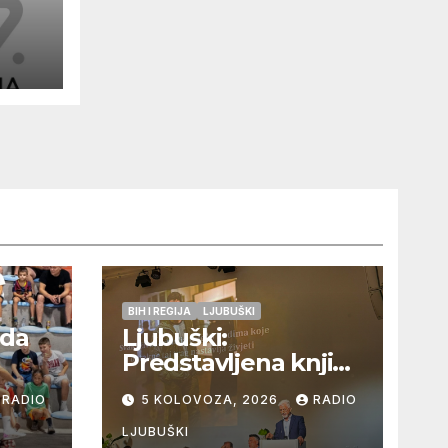
BIH I REGIJA
LJUBUŠKI
eda
Ljubuški:
Predstavljena knjiga
a
„Sin – Priča o Toniju“
RADIO
5 KOLOVOZA, 2026
RADIO
dr. sc. Zdenka
Hercega
LJUBUŠKI