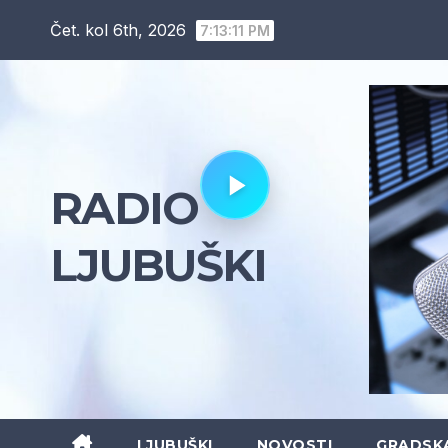
Skip
Čet. kol 6th, 2026
7:13:13 PM
to
content
RADIO
LJUBUŠKI
LJUBUŠKI
NOVOSTI
GRADSK