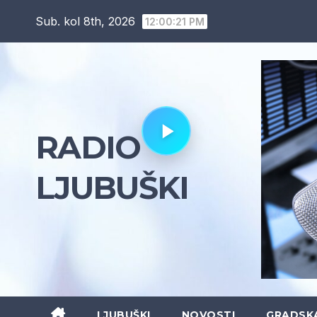
Skip
Sub. kol 8th, 2026
12:00:22 PM
to
content
RADIO
LJUBUŠKI
LJUBUŠKI
NOVOSTI
GRADSK