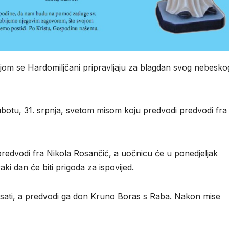
m se Hardomiljčani pripravljaju za blagdan svog nebesko
otu, 31. srpnja, svetom misom koju predvodi predvodi fra
predvodi fra Nikola Rosančić, a uočnicu će u ponedjeljak
aki dan će biti prigoda za ispovijed.
 sati, a predvodi ga don Kruno Boras s Raba. Nakon mise