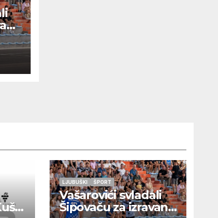
li
van
b
ao,
ora
LJUBUŠKI
ŠPORT
Vašarovići svladali
Kušaj
Šipovaču za izravan