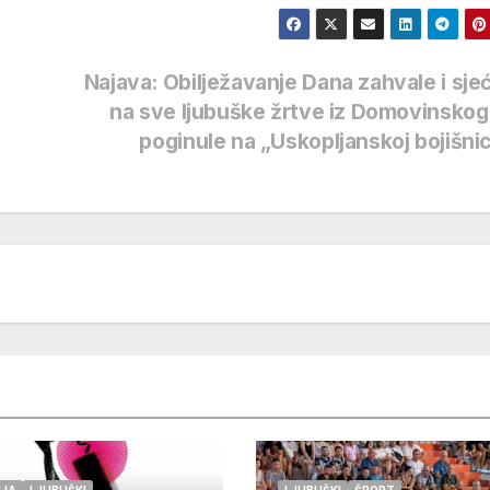
Najava: Obilježavanje Dana zahvale i sje
na sve ljubuške žrtve iz Domovinskog
poginule na „Uskopljanskoj bojišni
IJA
LJUBUŠKI
LJUBUŠKI
ŠPORT