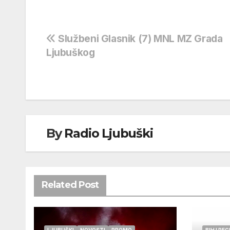
Navigacija
Službeni Glasnik (7) MNL MZ Grada
Ljubuškog
objava
By
Radio Ljubuški
Related Post
LJUBUŠKI
NOVOSTI
PROMO
BIH I REG