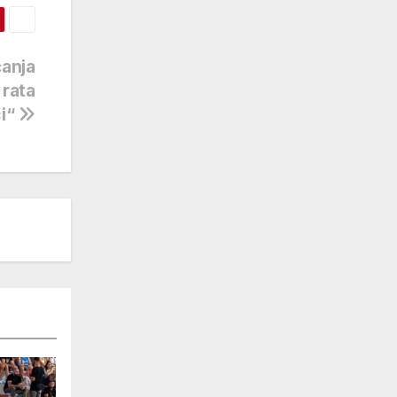
ćanja
 rata
ci“