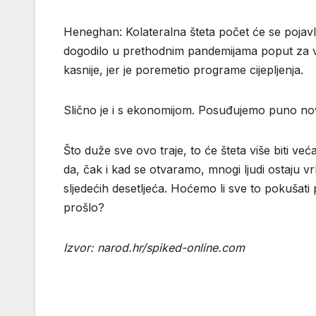
Heneghan: Kolateralna šteta počet će se pojavljiva
dogodilo u prethodnim pandemijama poput za vri
kasnije, jer je poremetio programe cijepljenja.
Slično je i s ekonomijom. Posuđujemo puno novc
Što duže sve ovo traje, to će šteta više biti ve
da, čak i kad se otvaramo, mnogi ljudi ostaju v
sljedećih desetljeća. Hoćemo li sve to pokušati po
prošlo?
Izvor: narod.hr/spiked-online.com