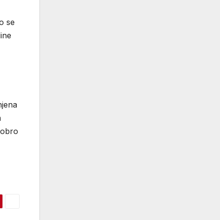
to se
ine
njena
m
 dobro