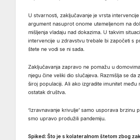
U stvarnosti, zaključavanje je vrsta intervencije
argument nasuprot onome utemeljenom na dokazi
mišljenja vladaju nad dokazima. U takvim situaci
intervencije u zdravstvu trebale bi započeti s p
štete ne vodi se ni sada.
Zaključavanja zapravo ne pomažu u domovima za 
njegu čine veliki dio slučajeva. Razmišlja se d
široj populaciji. Ali ako izgradite imunitet među
ostatak društva.
‘Izravnavanje krivulje’ samo usporava brzinu 
smo upravo produžili pandemiju.
Spiked: Što je s kolateralnom štetom zbog za