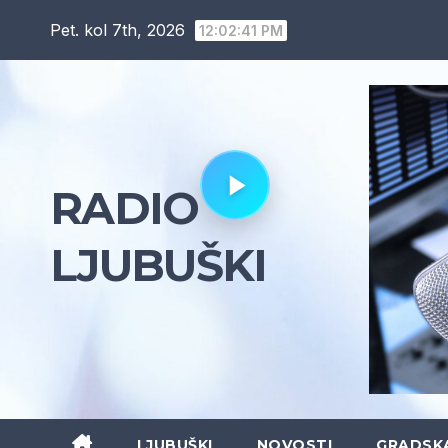
Skip
Pet. kol 7th, 2026
12:02:42 PM
to
content
RADIO
LJUBUŠKI
LJUBUŠKI
NOVOSTI
GRADSK