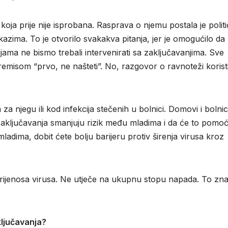
 koja prije nije isprobana. Rasprava o njemu postala je politi
ma. To je otvorilo svakakva pitanja, jer je omogućilo da
jama ne bismo trebali intervenirati sa zaključavanjima. Sve
remisom “prvo, ne našteti”. No, razgovor o ravnoteži koristi
njegu ili kod infekcija stečenih u bolnici. Domovi i bolni
a zaključavanja smanjuju rizik među mladima i da će to pomoć
 mladima, dobit ćete bolju barijeru protiv širenja virusa kroz
prijenosa virusa. Ne utječe na ukupnu stopu napada. To zna
ključavanja?