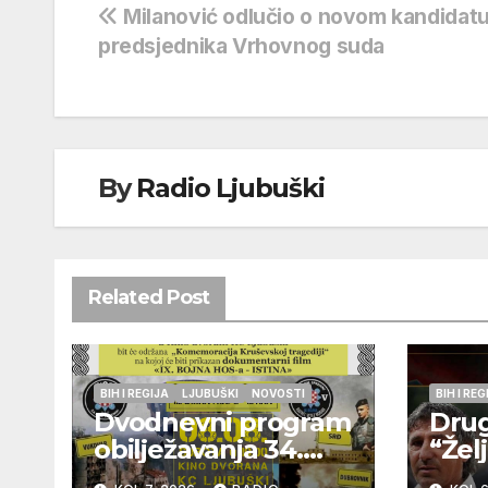
Navigacija
Milanović odlučio o novom kandidatu
predsjednika Vrhovnog suda
objava
By
Radio Ljubuški
Related Post
BIH I REGIJA
LJUBUŠKI
NOVOSTI
BIH I REG
Dvodnevni program
Drug
obilježavanja 34.
“Žel
godišnjice pogibije
održ