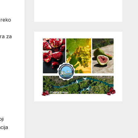
preko
ra za
ji
cija