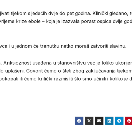
ti ​​tijekom sljedećih dvije do pet godina. Klinički gledano, 
jeme krize ebole – koja je izazvala porast ospica dvije god
a i u jednom će trenutku netko morati zatvoriti slavinu.
ća. Anksioznost usađena u stanovništvu već je toliko ukorije
rlo uplašeni. Govorit ćemo o šteti zbog zaključavanja tijeko
kopati ili ćemo kritički razmisliti što smo učinili i koliko je