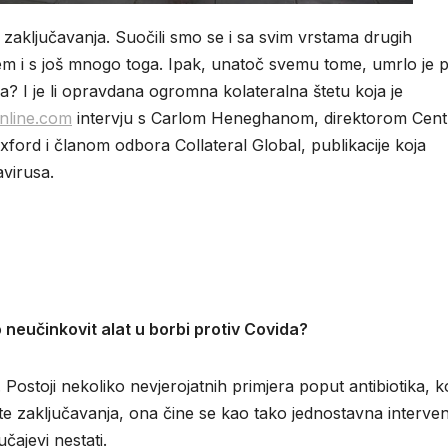
a zaključavanja. Suočili smo se i sa svim vrstama drugih
jem i s još mnogo toga. Ipak, unatoč svemu tome, umrlo je 
la? I je li opravdana ogromna kolateralna štetu koja je
nline.com
intervju s Carlom Heneghanom, direktorom Cent
ford i članom odbora Collateral Global, publikacije koja
avirusa.
 neučinkovit alat u borbi protiv Covida?
Postoji nekoliko nevjerojatnih primjera poput antibiotika, ko
te zaključavanja, ona čine se kao tako jednostavna interven
učajevi nestati.