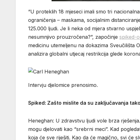
“U proteklih 18 mjeseci imali smo tri nacionaln
ograničenja – maskama, socijalnim distanciran
125.000 ljudi. Je li neka od mjera stvarno uspje
nesumnjivo prouzročena?”, započinje
spiked-o
medicinu utemeljenu na dokazima Sveučilišta Ox
analizira globalni utjecaj restrikcija glede koron
Intervju djelomice prenosimo.
Spiked: Zašto mislite da su zaključavanja tako
Heneghan: U zdravstvu ljudi vole brza rješenja. 
mogu djelovati kao “srebrni meci”. Kad pogleda
koja će sve riješiti. Kao da će magično, svi će sl