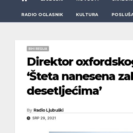
RADIO OGLASNIK
KULTURA
POSLUŠ
BIH I REGIJA
Direktor oxfordsko
‘Šteta nanesena za
desetljećima’
By
Radio Ljubuški
SRP 29, 2021