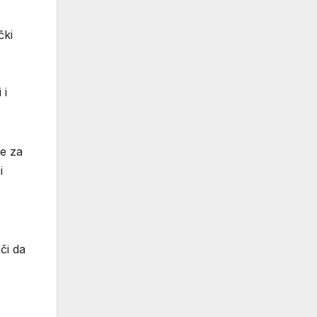
čki
 i
ce za
i
či da