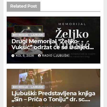
Related Post
BIH I REGIJA
LJUBUŠKI
Drugi Memorijal “Željko
Vukšić” održat će se u srijedu
12. kolovoza u Otoku
KOL 6, 2026
RADIO LJUBUŠKI
BIH I REGIJA
LJUBUŠKI
Ljubuški: Predstavljena knjiga
„Sin – Priča o Toniju“ dr. sc.
Zdenka Hercega