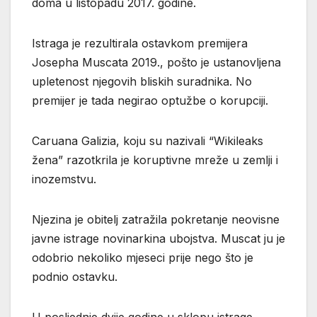
doma u listopadu 2017. godine.
Istraga je rezultirala ostavkom premijera
Josepha Muscata 2019., pošto je ustanovljena
upletenost njegovih bliskih suradnika. No
premijer je tada negirao optužbe o korupciji.
Caruana Galizia, koju su nazivali “Wikileaks
žena” razotkrila je koruptivne mreže u zemlji i
inozemstvu.
Njezina je obitelj zatražila pokretanje neovisne
javne istrage novinarkina ubojstva. Muscat ju je
odobrio nekoliko mjeseci prije nego što je
podnio ostavku.
U posljednje dvije godine u sklopu istrage