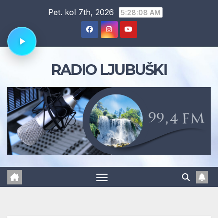
Skip
Pet. kol 7th, 2026
5:28:09 AM
to
content
RADIO LJUBUŠKI