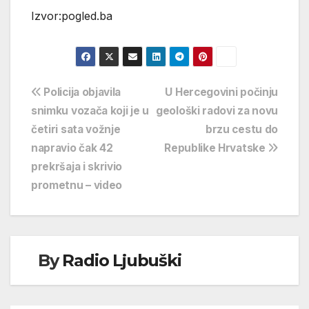
Izvor:pogled.ba
Navigacija
Policija objavila
U Hercegovini počinju
snimku vozača koji je u
geološki radovi za novu
objava
četiri sata vožnje
brzu cestu do
napravio čak 42
Republike Hrvatske
prekršaja i skrivio
prometnu – video
By
Radio Ljubuški