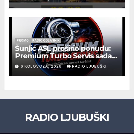
Kraljevića i osmorice
pripadnika HOS-a
PROMO
RADIO OGLASNIK
Šunjić ASL proširio ponudu:
Premium Turbo Servis sada
na jednoj adresi u Ljubuškom
6 KOLOVOZA, 2026
RADIO LJUBUŠKI
RADIO LJUBUŠKI