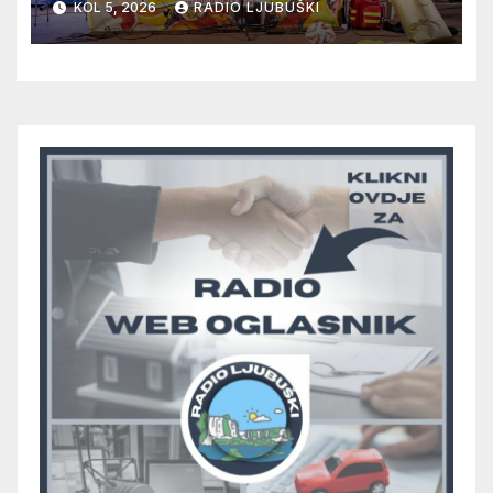
KOL 5, 2026
RADIO LJUBUŠKI
odlučiti o prvom mjestu u
skupini “A”, seniori Teskere
upisali treću pobjedu, Radišići
“otpali”, a Humac se
pobjedom protiv Crvenog
Grma “vratio u igru”