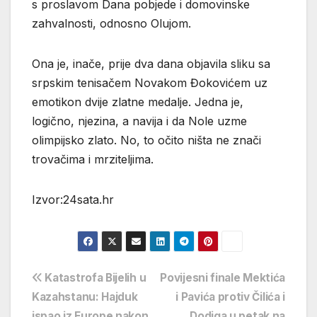
s proslavom Dana pobjede i domovinske
zahvalnosti, odnosno Olujom.
Ona je, inače, prije dva dana objavila sliku sa
srpskim tenisačem Novakom Đokovićem uz
emotikon dvije zlatne medalje. Jedna je,
logično, njezina, a navija i da Nole uzme
olimpijsko zlato. No, to očito ništa ne znači
trovačima i mrziteljima.
Izvor:24sata.hr
Navigacija
Katastrofa Bijelih u
Povijesni finale Mektića
Kazahstanu: Hajduk
i Pavića protiv Čilića i
objava
ispao iz Europe nakon
Dodiga u petak na