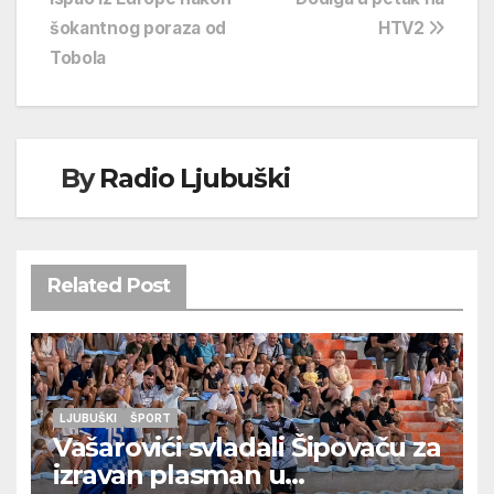
šokantnog poraza od
HTV2
Tobola
By
Radio Ljubuški
Related Post
LJUBUŠKI
ŠPORT
Vašarovići svladali Šipovaču za
izravan plasman u