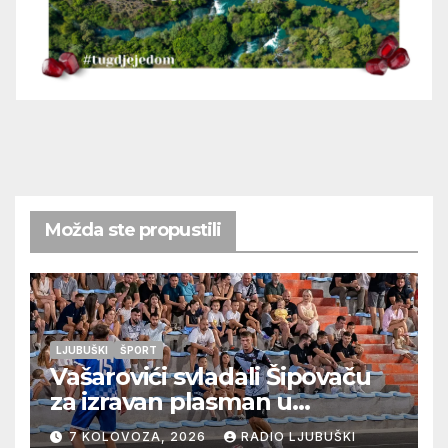
Možda ste propustili
LJUBUŠKI
ŠPORT
Vašarovići svladali Šipovaču
za izravan plasman u
četvrtfinale, Grab izborio
7 KOLOVOZA, 2026
RADIO LJUBUŠKI