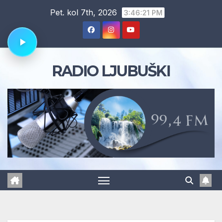
Skip
Pet. kol 7th, 2026
3:46:22 PM
to
content
RADIO LJUBUŠKI