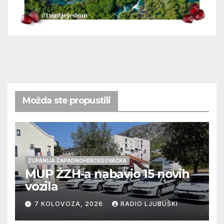
Možda ste propustili
ŽUPANIJA ZAPADNOHERCEGOVAČKA
MUP ŽZH-a nabavio 15 novih
vozila
7 KOLOVOZA, 2026
RADIO LJUBUŠKI