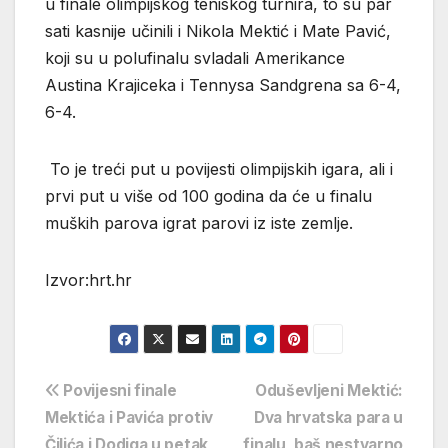
u finale olimpijskog teniskog turnira, to su par
sati kasnije učinili i Nikola Mektić i Mate Pavić,
koji su u polufinalu svladali Amerikance
Austina Krajiceka i Tennysa Sandgrena sa 6-4,
6-4.
To je treći put u povijesti olimpijskih igara, ali i
prvi put u više od 100 godina da će u finalu
muških parova igrat parovi iz iste zemlje.
Izvor:hrt.hr
Navigacija
Povijesni finale
Oduševljeni Mektić:
Mektića i Pavića protiv
Dva hrvatska para u
objava
Čilića i Dodiga u petak
finalu, baš nestvarno