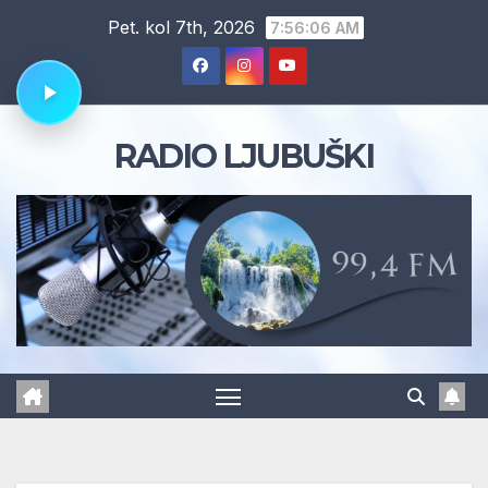
Skip
Pet. kol 7th, 2026
7:56:06 AM
to
content
RADIO LJUBUŠKI