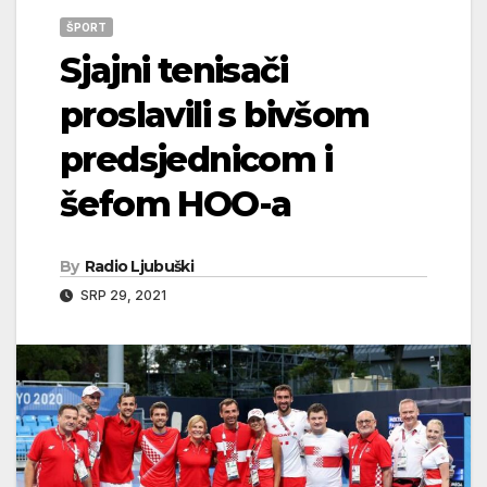
ŠPORT
Sjajni tenisači
proslavili s bivšom
predsjednicom i
šefom HOO-a
By
Radio Ljubuški
SRP 29, 2021