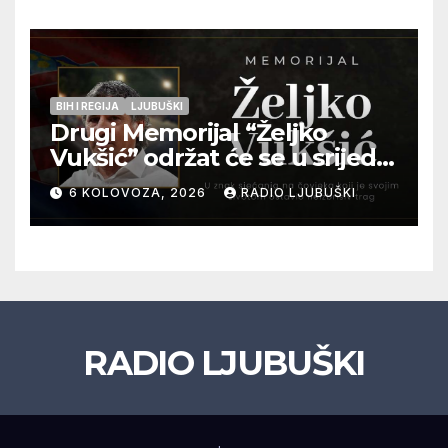
BIH I REGIJA
LJUBUŠKI
Drugi Memorijal “Željko
Vukšić” održat će se u srijedu
12. kolovoza u Otoku
6 KOLOVOZA, 2026
RADIO LJUBUŠKI
RADIO LJUBUŠKI