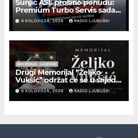
Šunjić ASL proširio ponudu:
Premium Turbo Servis sada
na jednoj adresi u Ljubuškom
6 KOLOVOZA, 2026
RADIO LJUBUŠKI
BIH I REGIJA
LJUBUŠKI
Drugi Memorijal “Željko
Vukšić” održat će se u srijedu
12. kolovoza u Otoku
6 KOLOVOZA, 2026
RADIO LJUBUŠKI