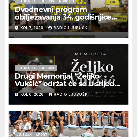
BIH I REGIJA
LJUBUŠKI
NOVOSTI
Dvodnevni program
obilježavanja 34. godišnjice
pogibije generala Blaža
KOL 7, 2026
RADIO LJUBUŠKI
Kraljevića i osmorice
pripadnika HOS-a
BIH I REGIJA
LJUBUŠKI
Drugi Memorijal “Željko
Vukšić” održat će se u srijedu
12. kolovoza u Otoku
KOL 6, 2026
RADIO LJUBUŠKI
LJUBUŠKI
ŠPORT