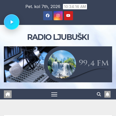
Skip
Pet. kol 7th, 2026
10:34:16 AM
to
content
RADIO LJUBUŠKI