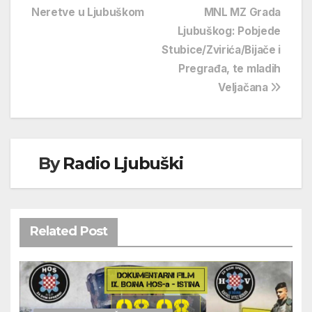
Neretve u Ljubuškom
MNL MZ Grada
objava
Ljubuškog: Pobjede
Stubice/Zvirića/Bijače i
Pregrađa, te mladih
Veljačana
By
Radio Ljubuški
Related Post