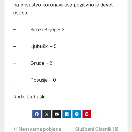
na prisustvo koronavirusa pozitivno je devet
osoba:
– Široki Brijeg – 2
– Ljubuški – 5
– Grude – 2
– Posušje – 0
Radio Ljubuški
Navigacija
Nestvarna pobjeda
Službeni Glasnik (8)