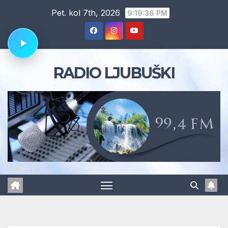
Skip
Pet. kol 7th, 2026
9:19:37 PM
to
content
RADIO LJUBUŠKI