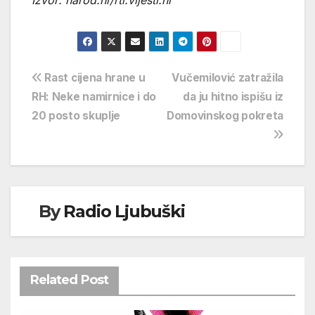
Izvor: narod.hr/rtl.vijesti.hr
Navigacija
Rast cijena hrane u
Vučemilović zatražila
RH: Neke namirnice i do
da ju hitno ispišu iz
objava
20 posto skuplje
Domovinskog pokreta
By
Radio Ljubuški
Related Post