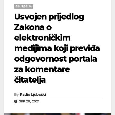
BIH I REGIJA
Usvojen prijedlog
Zakona o
elektroničkim
medijima koji previđa
odgovornost portala
za komentare
čitatelja
By
Radio Ljubuški
SRP 29, 2021