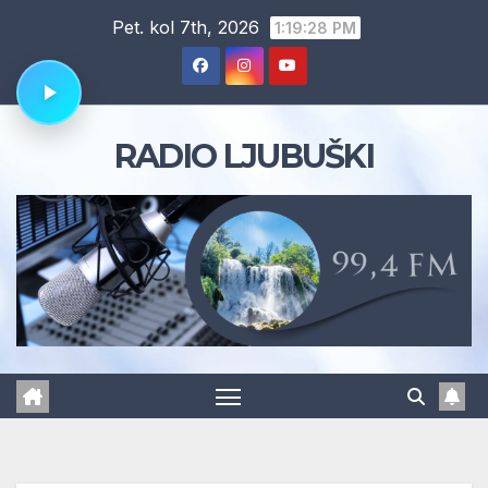
Skip
Pet. kol 7th, 2026
1:19:29 PM
to
content
RADIO LJUBUŠKI