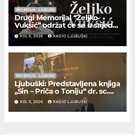
BIH I REGIJA
LJUBUŠKI
Drugi Memorijal “Željko
Vukšić” održat će se u srijedu
12. kolovoza u Otoku
KOL 6, 2026
RADIO LJUBUŠKI
BIH I REGIJA
LJUBUŠKI
Ljubuški: Predstavljena knjiga
„Sin – Priča o Toniju“ dr. sc.
Zdenka Hercega
KOL 5, 2026
RADIO LJUBUŠKI