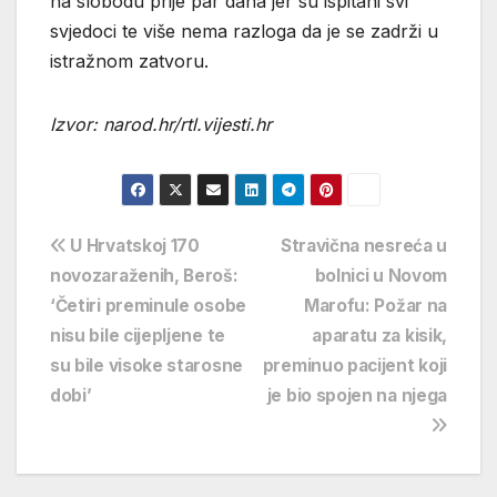
na slobodu prije par dana jer su ispitani svi
svjedoci te više nema razloga da je se zadrži u
istražnom zatvoru.
Izvor: narod.hr/rtl.vijesti.hr
Navigacija
U Hrvatskoj 170
Stravična nesreća u
novozaraženih, Beroš:
bolnici u Novom
objava
‘Četiri preminule osobe
Marofu: Požar na
nisu bile cijepljene te
aparatu za kisik,
su bile visoke starosne
preminuo pacijent koji
dobi’
je bio spojen na njega