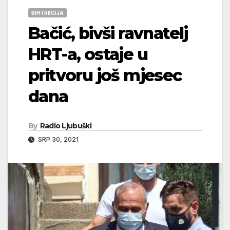
BIH I REGIJA
Bačić, bivši ravnatelj
HRT-a, ostaje u
pritvoru još mjesec
dana
By
Radio Ljubuški
SRP 30, 2021