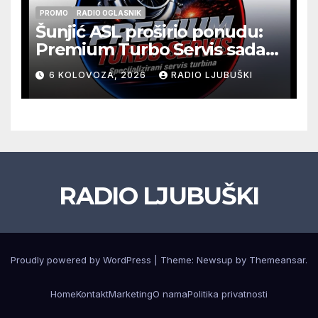
PROMO
RADIO OGLASNIK
Šunjić ASL proširio ponudu:
Premium Turbo Servis sada
na jednoj adresi u Ljubuškom
6 KOLOVOZA, 2026
RADIO LJUBUŠKI
RADIO LJUBUŠKI
Proudly powered by WordPress
|
Theme: Newsup by
Themeansar
.
Home
Kontakt
Marketing
O nama
Politika privatnosti