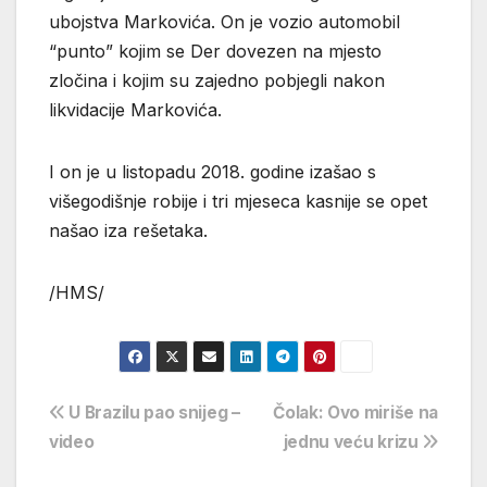
ubojstva Markovića. On je vozio automobil
“punto” kojim se Der dovezen na mjesto
zločina i kojim su zajedno pobjegli nakon
likvidacije Markovića.
I on je u listopadu 2018. godine izašao s
višegodišnje robije i tri mjeseca kasnije se opet
našao iza rešetaka.
/HMS/
Navigacija
U Brazilu pao snijeg –
Čolak: Ovo miriše na
video
jednu veću krizu
objava