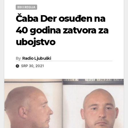
BIH I REGIJA
Čaba Der osuđen na
40 godina zatvora za
ubojstvo
By
Radio Ljubuški
SRP 30, 2021