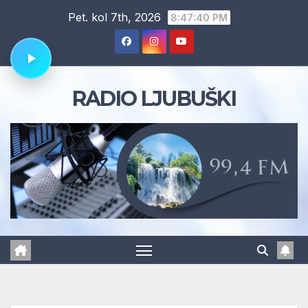
Skip
Pet. kol 7th, 2026
8:47:40 PM
to
content
RADIO LJUBUŠKI