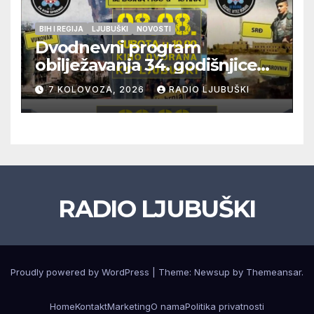
BIH I REGIJA
LJUBUŠKI
NOVOSTI
Dvodnevni program
obilježavanja 34. godišnjice
pogibije generala Blaža
7 KOLOVOZA, 2026
RADIO LJUBUŠKI
Kraljevića i osmorice
pripadnika HOS-a
RADIO LJUBUŠKI
Proudly powered by WordPress
|
Theme: Newsup by
Themeansar
.
Home
Kontakt
Marketing
O nama
Politika privatnosti