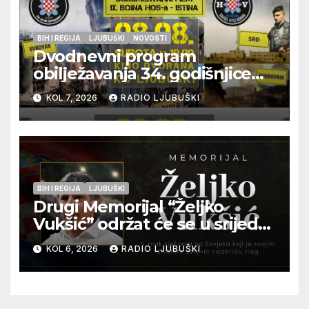
BIH I REGIJA
LJUBUŠKI
NOVOSTI
Dvodnevni program
obilježavanja 34. godišnjice
pogibije generala Blaža
KOL 7, 2026
RADIO LJUBUŠKI
Kraljevića i osmorice
pripadnika HOS-a
BIH I REGIJA
LJUBUŠKI
Drugi Memorijal “Željko
Vukšić” održat će se u srijedu
12. kolovoza u Otoku
KOL 6, 2026
RADIO LJUBUŠKI