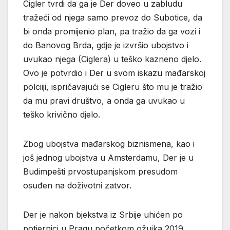
Cigler tvrdi da ga je Der doveo u zabludu
tražeći od njega samo prevoz do Subotice, da
bi onda promijenio plan, pa tražio da ga vozi i
do Banovog Brda, gdje je izvršio ubojstvo i
uvukao njega (Ciglera) u teško kazneno djelo.
Ovo je potvrdio i Der u svom iskazu mađarskoj
polciiji, ispričavajući se Cigleru što mu je tražio
da mu pravi društvo, a onda ga uvukao u
teško krivično djelo.
Zbog ubojstva mađarskog biznismena, kao i
još jednog ubojstva u Amsterdamu, Der je u
Budimpešti prvostupanjskom presudom
osuđen na doživotni zatvor.
Der je nakon bjekstva iz Srbije uhićen po
potjernici u Pragu početkom ožujka 2019.