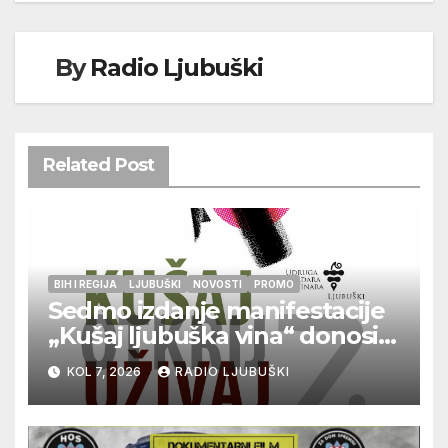
By
Radio Ljubuški
Related Post
BIH I REGIJA
LJUBUŠKI
NOVOSTI
PROMO
Sedmo izdanje manifestacije
„Kušaj ljubuška vina“ donosi
vrhunska vina, gastronomiju i
KOL 7, 2026
RADIO LJUBUŠKI
glazbu