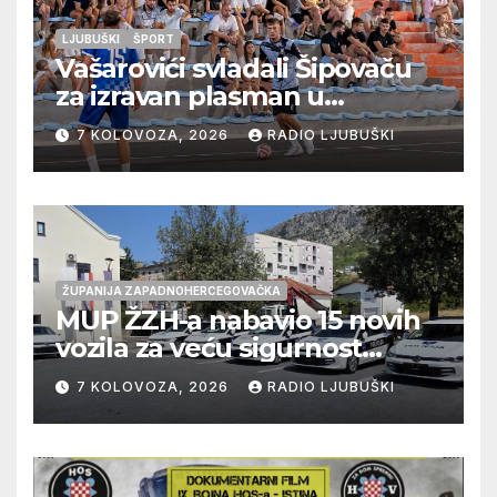
LJUBUŠKI
ŠPORT
Vašarovići svladali Šipovaču
za izravan plasman u
četvrtfinale, Grab izborio
7 KOLOVOZA, 2026
RADIO LJUBUŠKI
prolazak dalje, Klobuk ispao,
večeras počinje četvrtfinale
juniora
ŽUPANIJA ZAPADNOHERCEGOVAČKA
MUP ŽZH-a nabavio 15 novih
vozila za veću sigurnost
građana i učinkovitiji rad
7 KOLOVOZA, 2026
RADIO LJUBUŠKI
policije