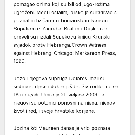
pomagao onima koji su bili od jugo-režima
ugroženi. Među ostalim, blisko je surađivao s
poznatim fizičarem i humanistom Ivanom
Supekom iz Zagreba. Brat mu Duško i on
preveli su i izdali Supekovu knjigu Krunski
svjedok protiv Hebranga/Crown Witness
against Hebrang. Chicago: Markanton Press,
1983.
Jozo i njegova supruga Dolores imali su
sedmero djece i dok je još bio živ rodilo mu se
18 unučadi. Umro je 21. veljače 2009., a
njegovi su potomci ponosni na njega, njegov
život i rad, i svoje hrvatske korijene.
Jozina kći Maureen danas je vrlo poznata