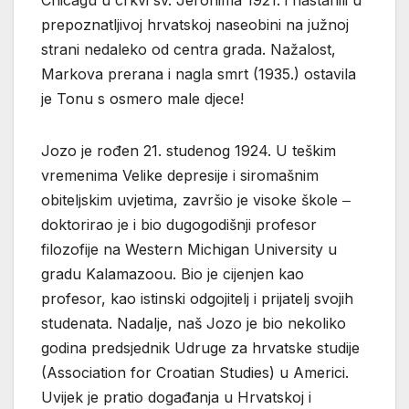
Chicagu u crkvi sv. Jeronima 1921. i nastanili u
prepoznatljivoj hrvatskoj naseobini na južnoj
strani nedaleko od centra grada. Nažalost,
Markova prerana i nagla smrt (1935.) ostavila
je Tonu s osmero male djece!
Jozo je rođen 21. studenog 1924. U teškim
vremenima Velike depresije i siromašnim
obiteljskim uvjetima, završio je visoke škole ‒
doktorirao je i bio dugogodišnji profesor
filozofije na Western Michigan University u
gradu Kalamazoou. Bio je cijenjen kao
profesor, kao istinski odgojitelj i prijatelj svojih
studenata. Nadalje, naš Jozo je bio nekoliko
godina predsjednik Udruge za hrvatske studije
(Association for Croatian Studies) u Americi.
Uvijek je pratio događanja u Hrvatskoj i