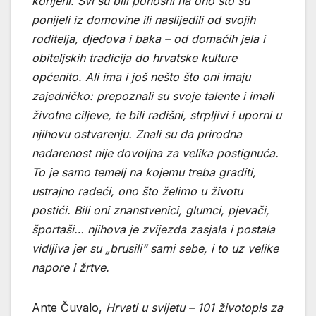
korijeni. Svi su bili ponosni na ono što su
ponijeli iz domovine ili naslijedili od svojih
roditelja, djedova i baka – od domaćih jela i
obiteljskih tradicija do hrvatske kulture
općenito. Ali ima i još nešto što oni imaju
zajedničko: prepoznali su svoje talente i imali
životne ciljeve, te bili radišni, strpljivi i uporni u
njihovu ostvarenju. Znali su da prirodna
nadarenost nije dovoljna za velika postignuća.
To je samo temelj na kojemu treba graditi,
ustrajno radeći, ono što želimo u životu
postići. Bili oni znanstvenici, glumci, pjevači,
športaši… njihova je zvijezda zasjala i postala
vidljiva jer su „brusili“ sami sebe, i to uz velike
napore i žrtve.
Ante Čuvalo,
Hrvati u svijetu – 101 životopis za