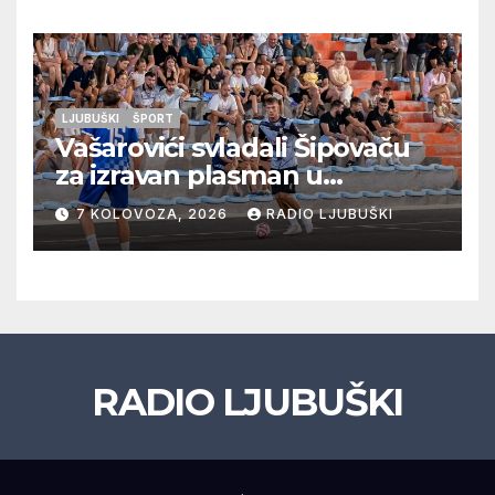
LJUBUŠKI
ŠPORT
Vašarovići svladali Šipovaču
za izravan plasman u
četvrtfinale, Grab izborio
7 KOLOVOZA, 2026
RADIO LJUBUŠKI
prolazak dalje, Klobuk ispao,
večeras počinje četvrtfinale
juniora
RADIO LJUBUŠKI