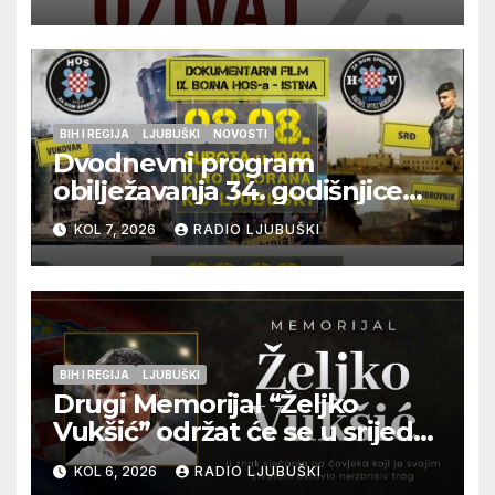
glazbu
BIH I REGIJA
LJUBUŠKI
NOVOSTI
Dvodnevni program
obilježavanja 34. godišnjice
pogibije generala Blaža
KOL 7, 2026
RADIO LJUBUŠKI
Kraljevića i osmorice
pripadnika HOS-a
BIH I REGIJA
LJUBUŠKI
Drugi Memorijal “Željko
Vukšić” održat će se u srijedu
12. kolovoza u Otoku
KOL 6, 2026
RADIO LJUBUŠKI