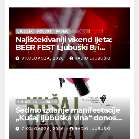
LJUBUŠKI
NOVOSTI
PROMO
Najiščekivaniji vikend ljeta:
BEER FEST Ljubuški 8. i
9.kolovoza
8 KOLOVOZA, 2026
RADIO LJUBUŠKI
BIH I REGIJA
LJUBUŠKI
Sedmo izdanje manifestacije
„Kušaj ljubuška vina“ donosi
vrhunska vina, gastronomiju i
7 KOLOVOZA, 2026
RADIO LJUBUŠKI
glazbu