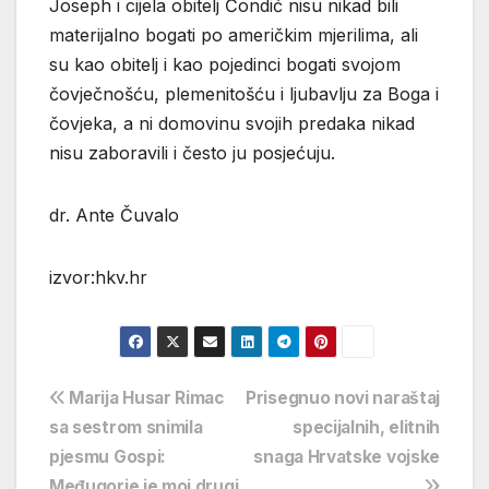
Joseph i cijela obitelj Čondić nisu nikad bili
materijalno bogati po američkim mjerilima, ali
su kao obitelj i kao pojedinci bogati svojom
čovječnošću, plemenitošću i ljubavlju za Boga i
čovjeka, a ni domovinu svojih predaka nikad
nisu zaboravili i često ju posjećuju.
dr. Ante Čuvalo
izvor:hkv.hr
Navigacija
Marija Husar Rimac
Prisegnuo novi naraštaj
sa sestrom snimila
specijalnih, elitnih
objava
pjesmu Gospi:
snaga Hrvatske vojske
Međugorje je moj drugi