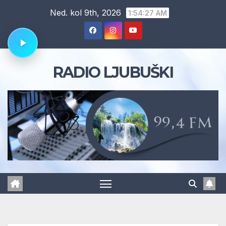
Skip
Ned. kol 9th, 2026
1:54:28 AM
to
content
RADIO LJUBUŠKI