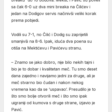
breaku” do 10 bodova. Mektić i Pavić su poveli
sa čak 6-0 uz dva mini breaka na Čilićev i
jedan na Dodigov servis načinivši veliki korak
prema pobjedi.
Vodili su 7-1, no Čilić i Dodig su zaprijetili
smanjivši na 8-6. Ipak, iduća dva poena su
otiša na Mektićevu i Pavićevu stranu.
– Znamo se jako dobro, nije bilo nekih tajni i
bio je to dobar i kvalitetan meč. Tu smo deset
dana zajedno i navijamo jedni za druge, ali je
meč stvarno bio čudan i nakon nekog
vremena kao da se ‘uspavao’. Presudilo je to
što smo bolje otvorili meč i što smo ipak
uigraniji od kumova s druge strane, izjavio je
Pavić.