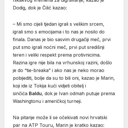
nikakvog vremena za uigravanje, kazao je
Dodig, dok je Čilić kazao:
– Mi smo cijeli tjedan igrali s velikim srcem,
igrali smo s emocijama i to nas je nosilo do
finala. Danas je bio sasvim drugačiji meč, prvi
put smo igrali noćni meč, prvi put središnji
teren i veliki respekt prema protivnicima.
Razina igre nije bila na vrhunskoj razini, došlo
je do “tie-breaka” i ako nas je neko morao
pobijediti, bolje da su to bili oni, kazao je Marin,
koji ide iz Tokija kući vidjeti obitelj i
sinčića
Baldu
, dok je Ivan odmah putuje prema
Washingtonu i američkoj turneji.
Na pitanje može li se očekivati novi hrvatski
par na ATP Touru, Marin je kratko kazao: