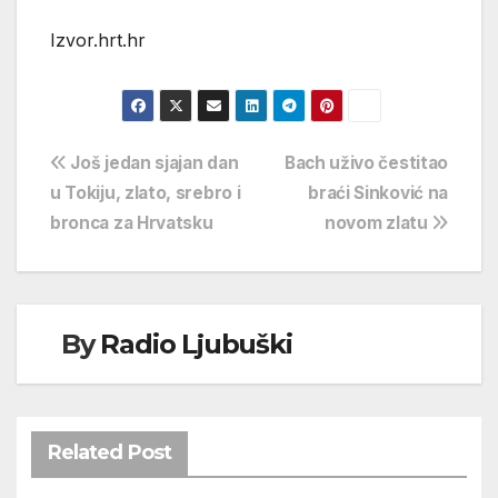
Izvor.hrt.hr
Navigacija
Još jedan sjajan dan
Bach uživo čestitao
u Tokiju, zlato, srebro i
braći Sinković na
objava
bronca za Hrvatsku
novom zlatu
By
Radio Ljubuški
Related Post