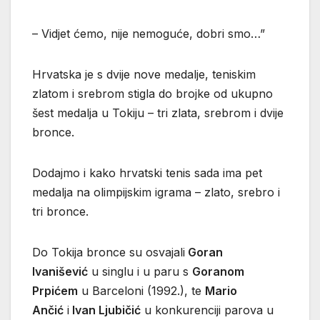
– Vidjet ćemo, nije nemoguće, dobri smo…”
Hrvatska je s dvije nove medalje, teniskim
zlatom i srebrom stigla do brojke od ukupno
šest medalja u Tokiju – tri zlata, srebrom i dvije
bronce.
Dodajmo i kako hrvatski tenis sada ima pet
medalja na olimpijskim igrama – zlato, srebro i
tri bronce.
Do Tokija bronce su osvajali
Goran
Ivanišević
u singlu i u paru s
Goranom
Prpićem
u Barceloni (1992.), te
Mario
Ančić
i
Ivan Ljubičić
u konkurenciji parova u