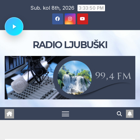
Skip
Sub. kol 8th, 2026
3:33:51 PM
to
content
RADIO LJUBUŠKI