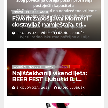
PROMO
RADIO OGLASNIK
Favorit zapošljava: Monter i
dostavljač namještaja, tri
izvršitelja
8 KOLOVOZA, 2026
RADIO LJUBUŠKI
LJUBUŠKI
NOVOSTI
PROMO
Najiščekivaniji vikend ljeta:
BEER FEST Ljubuški 8. i
9.kolovoza
8 KOLOVOZA, 2026
RADIO LJUBUŠKI