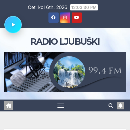
Skip
Čet. kol 6th, 2026
12:03:31 PM
to
content
RADIO LJUBUŠKI