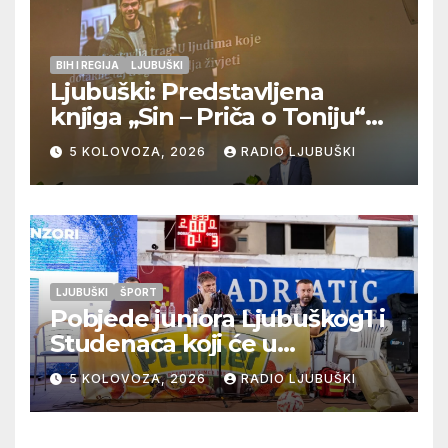
BIH I REGIJA
LJUBUŠKI
Ljubuški: Predstavljena
knjiga „Sin – Priča o Toniju“
dr. sc. Zdenka Hercega
5 KOLOVOZA, 2026
RADIO LJUBUŠKI
LJUBUŠKI
ŠPORT
Pobjede juniora Ljubuškog1 i
Studenaca koji će u
međusobnom susretu
5 KOLOVOZA, 2026
RADIO LJUBUŠKI
odlučiti o prvom mjestu u
skupini “A”, seniori Teskere
upisali treću pobjedu,