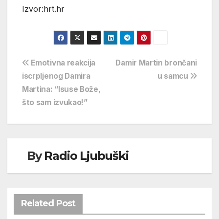
Izvor:hrt.hr
Navigacija
Emotivna reakcija
Damir Martin brončani
iscrpljenog Damira
u samcu
objava
Martina: “Isuse Bože,
što sam izvukao!”
By
Radio Ljubuški
Related Post