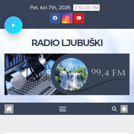
Skip
Pet. kol 7th, 2026
3:55:06 PM
to
content
RADIO LJUBUŠKI