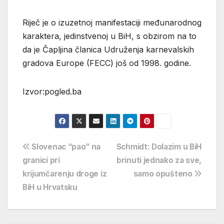
Riječ je o izuzetnoj manifestaciji međunarodnog
karaktera, jedinstvenoj u BiH, s obzirom na to
da je Čapljina članica Udruženja karnevalskih
gradova Europe (FECC) još od 1998. godine.
Izvor:pogled.ba
Navigacija
Slovenac “pao” na
Schmidt: Dolazim u BiH
granici pri
brinuti jednako za sve,
objava
krijumčarenju droge iz
samo opušteno
BiH u Hrvatsku