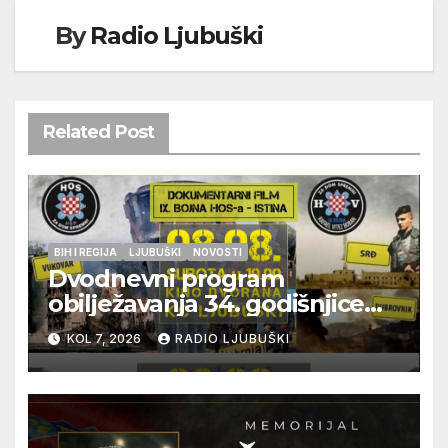
By
Radio Ljubuški
Related Post
BIH I REGIJA
LJUBUŠKI
NOVOSTI
Dvodnevni program
obilježavanja 34. godišnjice
pogibije generala Blaža
KOL 7, 2026
RADIO LJUBUŠKI
Kraljevića i osmorice
pripadnika HOS-a