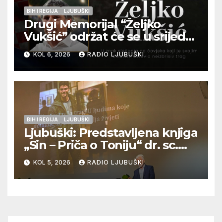
BIH I REGIJA
LJUBUŠKI
Drugi Memorijal “Željko
Vukšić” održat će se u srijedu
12. kolovoza u Otoku
KOL 6, 2026
RADIO LJUBUŠKI
BIH I REGIJA
LJUBUŠKI
Ljubuški: Predstavljena knjiga
„Sin – Priča o Toniju“ dr. sc.
Zdenka Hercega
KOL 5, 2026
RADIO LJUBUŠKI