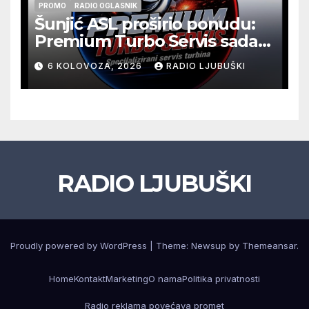
PROMO
RADIO OGLASNIK
Šunjić ASL proširio ponudu:
Premium Turbo Servis sada
na jednoj adresi u Ljubuškom
6 KOLOVOZA, 2026
RADIO LJUBUŠKI
RADIO LJUBUŠKI
Proudly powered by WordPress
|
Theme: Newsup by
Themeansar
.
Home
Kontakt
Marketing
O nama
Politika privatnosti
Radio reklama povećava promet