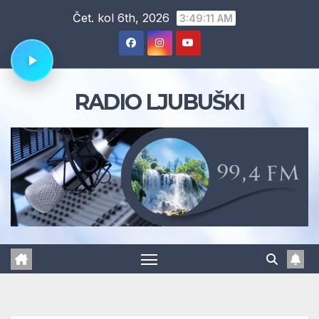
Skip
Čet. kol 6th, 2026
3:49:12 AM
to
content
RADIO LJUBUŠKI