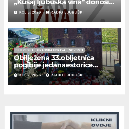
„Kušaj ljubuška vina“ donosi
vrhunska vina, gastronomiju i
KOL 5, 2026
RADIO LJUBUŠKI
glazbu
BIH I REGIJA
GRADSKA UPRAVA
NOVOSTI
Obilježena 33.obljetnica
pogibije jedanaestorice
ljubuških branitelja
KOL 2, 2026
RADIO LJUBUŠKI