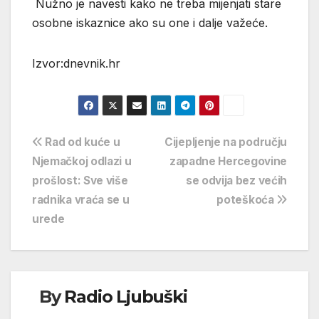
Nužno je navesti kako ne treba mijenjati stare
osobne iskaznice ako su one i dalje važeće.
Izvor:dnevnik.hr
Navigacija
Rad od kuće u
Cijepljenje na području
Njemačkoj odlazi u
zapadne Hercegovine
objava
prošlost: Sve više
se odvija bez većih
radnika vraća se u
poteškoća
urede
By
Radio Ljubuški