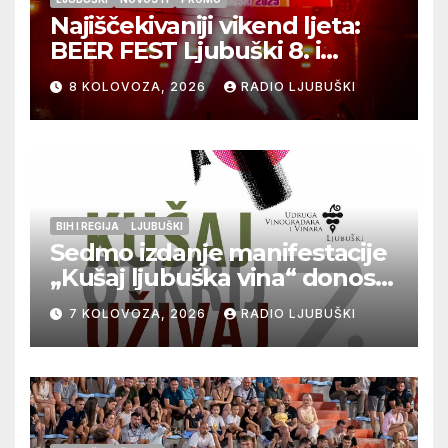
Najiščekivaniji vikend ljeta:
BEER FEST Ljubuški 8. i
9.kolovoza
8 KOLOVOZA, 2026
RADIO LJUBUŠKI
BIH I REGIJA
LJUBUŠKI
Sedmo izdanje manifestacije
„Kušaj ljubuška vina“ donosi
vrhunska vina, gastronomiju i
7 KOLOVOZA, 2026
RADIO LJUBUŠKI
glazbu