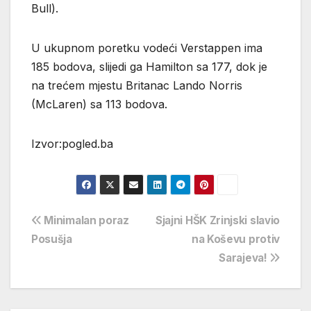
Bull).
U ukupnom poretku vodeći Verstappen ima
185 bodova, slijedi ga Hamilton sa 177, dok je
na trećem mjestu Britanac Lando Norris
(McLaren) sa 113 bodova.
Izvor:pogled.ba
Navigacija
Minimalan poraz
Sjajni HŠK Zrinjski slavio
Posušja
na Koševu protiv
objava
Sarajeva!