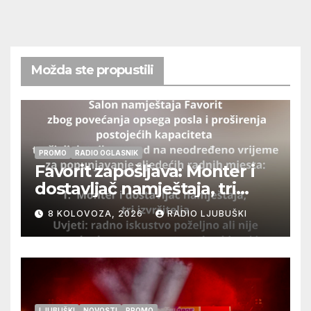
Možda ste propustili
PROMO
RADIO OGLASNIK
Favorit zapošljava: Monter i
dostavljač namještaja, tri
izvršitelja
8 KOLOVOZA, 2026
RADIO LJUBUŠKI
LJUBUŠKI
NOVOSTI
PROMO