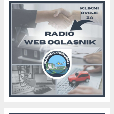
Grma “vratio u igru”