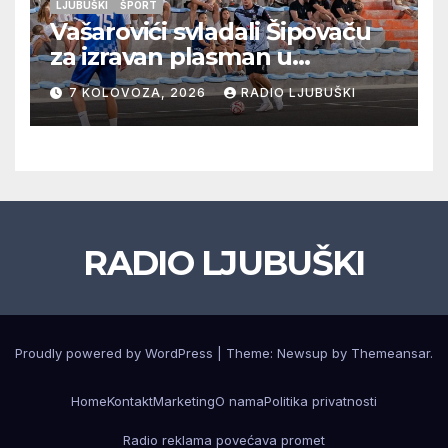
LJUBUŠKI
ŠPORT
Vašarovići svladali Šipovaču
za izravan plasman u
četvrtfinale, Grab izborio
7 KOLOVOZA, 2026
RADIO LJUBUŠKI
prolazak dalje, Klobuk ispao,
večeras počinje četvrtfinale
juniora
RADIO LJUBUŠKI
Proudly powered by WordPress
|
Theme: Newsup by
Themeansar
.
Home
Kontakt
Marketing
O nama
Politika privatnosti
Radio reklama povećava promet