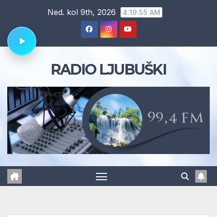
Skip
Ned. kol 9th, 2026
4:19:55 AM
to
content
RADIO LJUBUŠKI