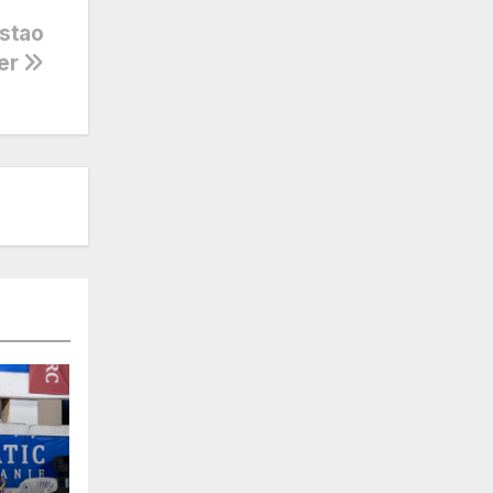
ostao
er