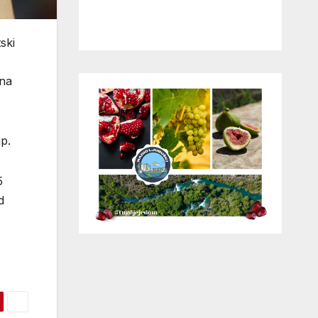
ski
ana
p.
5
d