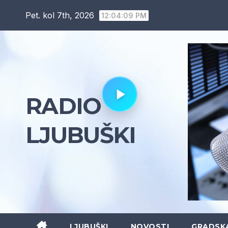
Skip
Pet. kol 7th, 2026
12:04:10 PM
to
content
RADIO
LJUBUŠKI
LJUBUŠKI
NOVOSTI
GRADSK