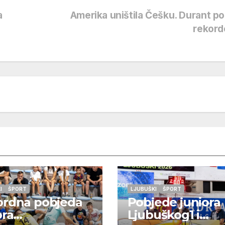
a
Amerika uništila Češku. Durant p
rekord
I
ŠPORT
LJUBUŠKI
ŠPORT
ordna pobjeda
Pobjede juniora
ora
Ljubuškog1 i