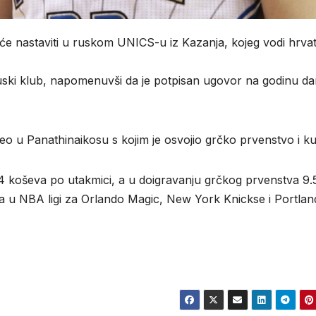
će nastaviti u ruskom UNICS-u iz Kazanja, kojeg vodi hrvat
uski klub, napomenuvši da je potpisan ugovor na godinu d
o u Panathinaikosu s kojim je osvojio grčko prvenstvo i ku
.4 koševa po utakmici, a u doigravanju grčkog prvenstva 9.
, a u NBA ligi za Orlando Magic, New York Knickse i Portlan