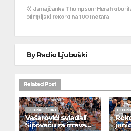
Navigacija
Jamajčanka Thompson-Herah oboril
olimpijski rekord na 100 metara
objava
By
Radio Ljubuški
Related Post
LJUBUŠKI
ŠPORT
LJUBUŠK
Vašarovići svladali
Rek
Šipovaču za izravan
juni