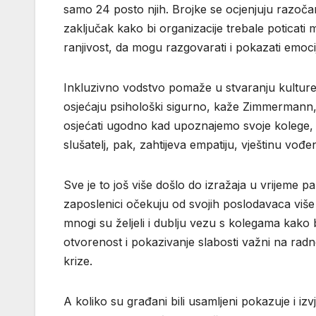
samo 24 posto njih. Brojke se ocjenjuju razoča
zaključak kako bi organizacije trebale poticat
ranjivost, da mogu razgovarati i pokazati emoci
Inkluzivno vodstvo pomaže u stvaranju kulture u 
osjećaju psihološki sigurno, kaže Zimmermann, 
osjećati ugodno kad upoznajemo svoje kolege, i
slušatelj, pak, zahtijeva empatiju, vještinu vođ
Sve je to još više došlo do izražaja u vrijeme 
zaposlenici očekuju od svojih poslodavaca više 
mnogi su željeli i dublju vezu s kolegama kako bi
otvorenost i pokazivanje slabosti važni na rad
krize.
A koliko su građani bili usamljeni pokazuje i i