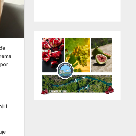
ođe
 Prema
apor
ji i
uje