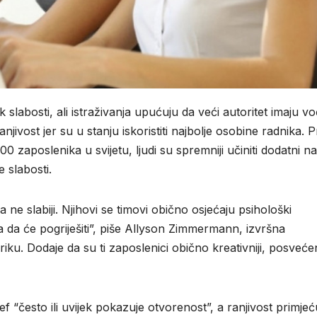
slabosti, ali istraživanja upućuju da veći autoritet imaju v
anjivost jer su u stanju iskoristiti najbolje osobine radnika.
0 zaposlenika u svijetu, ljudi su spremniji učiniti dodatni n
 slabosti.
a ne slabiji. Njihovi se timovi obično osjećaju psihološki
ha da će pogriješiti”, piše Allyson Zimmermann, izvršna
riku. Dodaje da su ti zaposlenici obično kreativniji, posvećeni
f “često ili uvijek pokazuje otvorenost”, a ranjivost primjeć