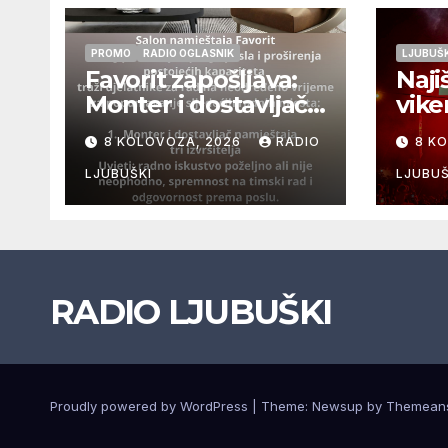
PROMO
RADIO OGLASNIK
LJUBUŠK
Favorit zapošljava:
Naji
Monter i dostavljač
vike
namještaja, tri
FEST
8 KOLOVOZA, 2026
RADIO
8 K
izvršitelja
9.ko
LJUBUŠKI
LJUBUŠ
RADIO LJUBUŠKI
Proudly powered by WordPress
|
Theme: Newsup by
Themean