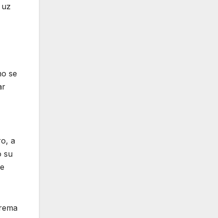
 uz
mo se
ar
ro, a
o su
me
prema