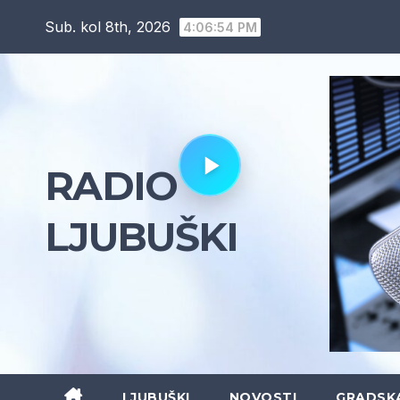
Skip
Sub. kol 8th, 2026
4:06:55 PM
to
content
RADIO
LJUBUŠKI
LJUBUŠKI
NOVOSTI
GRADSK