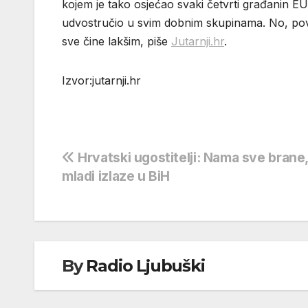
kojem je tako osjećao svaki četvrti građanin E
udvostručio u svim dobnim skupinama. No, povol
sve čine lakšim, piše
Jutarnji.hr
.
Izvor:jutarnji.hr
Navigacija
Hrvatski ugostitelji: Nama sve brane,
mladi izlaze u BiH
objava
By
Radio Ljubuški