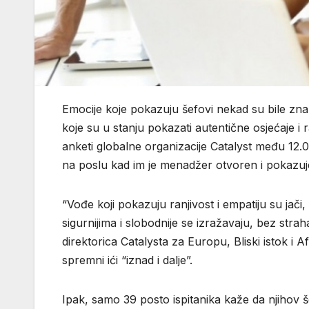
Emocije koje pokazuju šefovi nekad su bile znak 
koje su u stanju pokazati autentične osjećaje i r
anketi globalne organizacije Catalyst među 12.00
na poslu kad im je menadžer otvoren i pokazuje
“Vođe koji pokazuju ranjivost i empatiju su jači, 
sigurnijima i slobodnije se izražavaju, bez stra
direktorica Catalysta za Europu, Bliski istok i Af
spremni ići “iznad i dalje”.
Ipak, samo 39 posto ispitanika kaže da njihov še