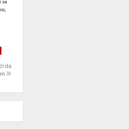
i se
si,
ći da
rom