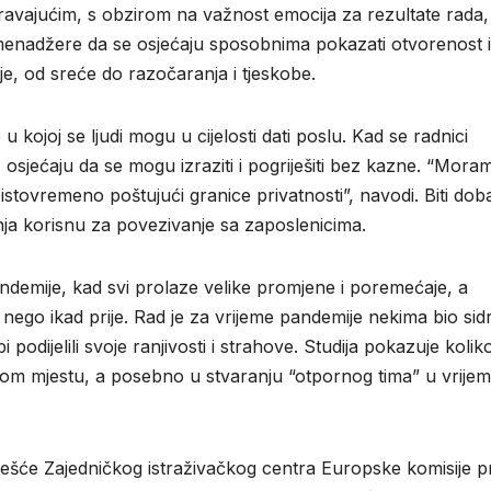
ravajućim, s obzirom na važnost emocija za rezultate rada,
i menadžere da se osjećaju sposobnima pokazati otvorenost i
je, od sreće do razočaranja i tjeskobe.
kojoj se ljudi mogu u cijelosti dati poslu. Kad se radnici
osjećaju da se mogu izraziti i pogriješiti bez kazne. “Mora
stovremeno poštujući granice privatnosti”, navodi. Biti dob
enja korisnu za povezivanje sa zaposlenicima.
pandemije, kad svi prolaze velike promjene i poremećaje, a
nego ikad prije. Rad je za vrijeme pandemije nekima bio sid
 podijelili svoje ranjivosti i strahove. Studija pokazuje kolik
nom mjestu, a posebno u stvaranju “otpornog tima” u vrije
zvješće Zajedničkog istraživačkog centra Europske komisije 