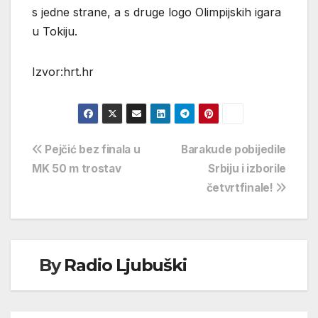
s jedne strane, a s druge logo Olimpijskih igara
u Tokiju.
Izvor:hrt.hr
Navigacija
Pejčić bez finala u
Barakude pobijedile
MK 50 m trostav
Srbiju i izborile
objava
četvrtfinale!
By
Radio Ljubuški