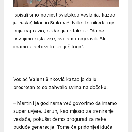
Ispisali smo povijest svjetskog veslanja, kazao
je veslač
Martin Sinković
. Nitko to nikada nije
prije napravio, dodao je i istaknuo “da ne
osvojimo ništa više, sve smo napravili. Ali
imamo u sebi vatre za još toga”.
Veslač
Valent Sinković
kazao je da je
presretan te se zahvalio svima na dočeku.
– Martin i ja godinama već govorimo da imamo
super uvjete. Jarun, kao mjesto za treniranje
veslača, pokušat ćemo progurati za neke
buduće generacije. Tome će pridonijeti iduća