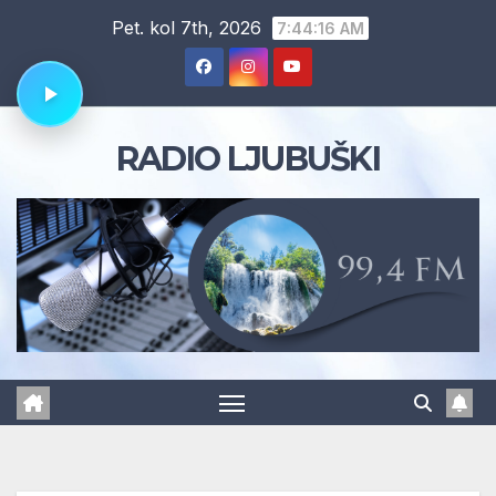
Skip
Pet. kol 7th, 2026
7:44:17 AM
to
content
RADIO LJUBUŠKI