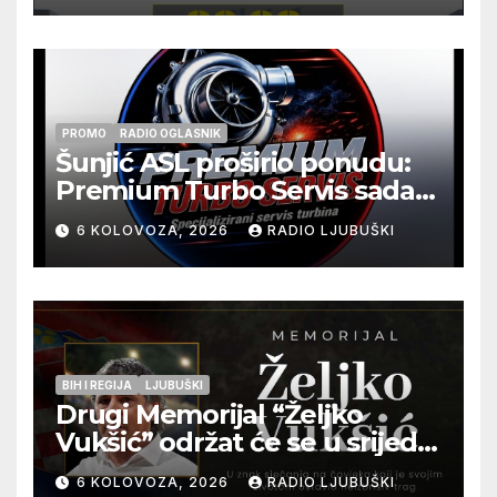
pripadnika HOS-a
PROMO
RADIO OGLASNIK
Šunjić ASL proširio ponudu:
Premium Turbo Servis sada
na jednoj adresi u Ljubuškom
6 KOLOVOZA, 2026
RADIO LJUBUŠKI
BIH I REGIJA
LJUBUŠKI
Drugi Memorijal “Željko
Vukšić” održat će se u srijedu
12. kolovoza u Otoku
6 KOLOVOZA, 2026
RADIO LJUBUŠKI