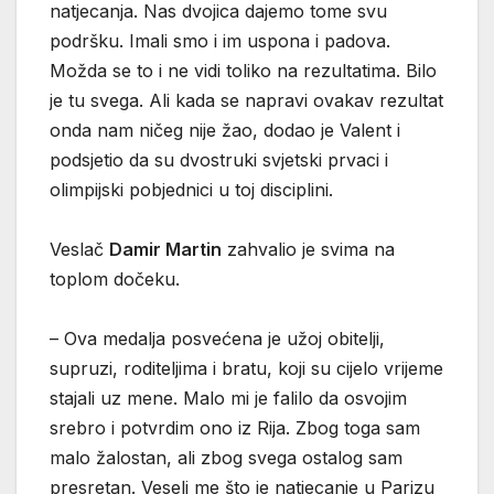
natjecanja. Nas dvojica dajemo tome svu
podršku. Imali smo i im uspona i padova.
Možda se to i ne vidi toliko na rezultatima. Bilo
je tu svega. Ali kada se napravi ovakav rezultat
onda nam ničeg nije žao, dodao je Valent i
podsjetio da su dvostruki svjetski prvaci i
olimpijski pobjednici u toj disciplini.
Veslač
Damir Martin
zahvalio je svima na
toplom dočeku.
– Ova medalja posvećena je užoj obitelji,
supruzi, roditeljima i bratu, koji su cijelo vrijeme
stajali uz mene. Malo mi je falilo da osvojim
srebro i potvrdim ono iz Rija. Zbog toga sam
malo žalostan, ali zbog svega ostalog sam
presretan. Veseli me što je natjecanje u Parizu