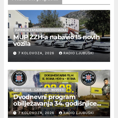
ŽUPANIJA ZAPADNOHERCEGOVAČKA
MUP ŽZH-a nabavio 15 novih
vozila
7 KOLOVOZA, 2026
RADIO LJUBUŠKI
BIH I REGIJA
LJUBUŠKI
NOVOSTI
Dvodnevni program
obilježavanja 34. godišnjice
pogibije generala Blaža
7 KOLOVOZA, 2026
RADIO LJUBUŠKI
Kraljevića i osmorice