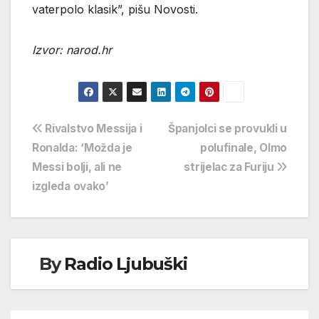
vaterpolo klasik”, pišu Novosti.
Izvor: narod.hr
Navigacija
Rivalstvo Messija i
Španjolci se provukli u
Ronalda: ‘Možda je
polufinale, Olmo
objava
Messi bolji, ali ne
strijelac za Furiju
izgleda ovako’
By
Radio Ljubuški