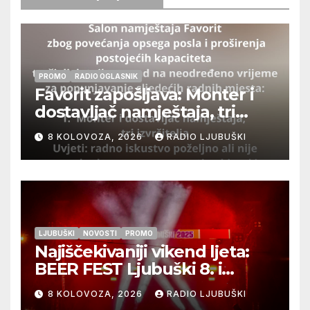
PROMO
RADIO OGLASNIK
Favorit zapošljava: Monter i
dostavljač namještaja, tri
izvršitelja
8 KOLOVOZA, 2026
RADIO LJUBUŠKI
LJUBUŠKI
NOVOSTI
PROMO
Najiščekivaniji vikend ljeta:
BEER FEST Ljubuški 8. i
9.kolovoza
8 KOLOVOZA, 2026
RADIO LJUBUŠKI