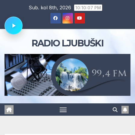
Skip
Sub. kol 8th, 2026
10:10:08 PM
to
content
RADIO LJUBUŠKI