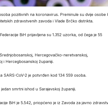
 osoba pozitivnih na koronavirus. Preminule su dvije osobe 
etskih zdravstvenih zavoda i Vlade Brčko distrikta.
ederacije BiH prijavljena su 1.352 uzorka, od čega je 55
j, Srednjobosanskoj, Hercegovačko-neretvanskoj,
 i Hercegbosanskoj županiji.
 a SARS-CoV-2 je potvrđen kod 134 559 osoba.
e jedan smrtni ishod u Sarajevskoj županiji.
cije BiH je 5.542, priopćeno je iz Zavoda za javno zdravst