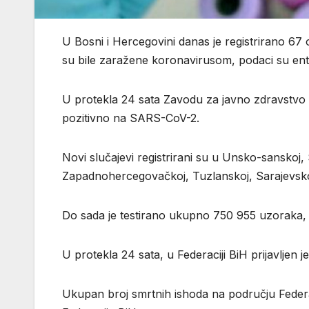
U Bosni i Hercegovini danas je registrirano 67
su bile zaražene koronavirusom, podaci su entit
U protekla 24 sata Zavodu za javno zdravstvo F
pozitivno na SARS-CoV-2.
Novi slučajevi registrirani su u Unsko-sansko
Zapadnohercegovačkoj, Tuzlanskoj, Sarajevskoj
Do sada je testirano ukupno 750 955 uzoraka,
U protekla 24 sata, u Federaciji BiH prijavljen j
Ukupan broj smrtnih ishoda na području Federa