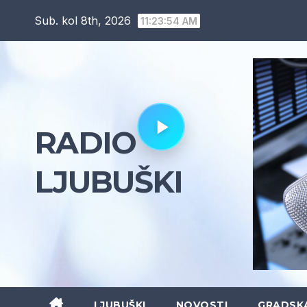
Skip
Sub. kol 8th, 2026
11:23:55 AM
to
content
RADIO
LJUBUŠKI
LJUBUŠKI
NOVOSTI
GRADSK