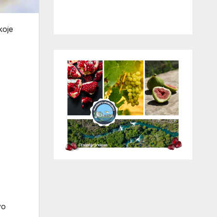
koje
vo