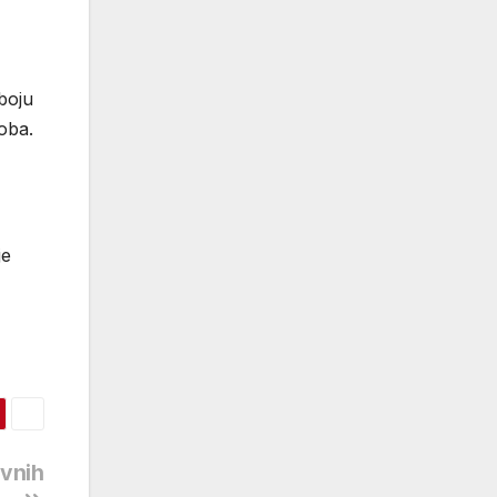
оbојu
оbа.
je
evnih