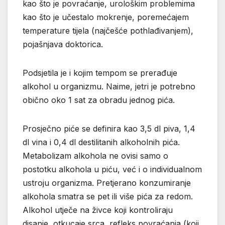
kao što je povraćanje, urološkim problemima
kao što je učestalo mokrenje, poremećajem
temperature tijela (najčešće pothlađivanjem),
pojašnjava doktorica.
Podsjetila je i kojim tempom se prerađuje
alkohol u organizmu. Naime, jetri je potrebno
obično oko 1 sat za obradu jednog pića.
Prosječno piće se definira kao 3,5 dl piva, 1,4
dl vina i 0,4 dl destilitanih alkoholnih pića.
Metabolizam alkohola ne ovisi samo o
postotku alkohola u piću, već i o individualnom
ustroju organizma. Pretjerano konzumiranje
alkohola smatra se pet ili više pića za redom.
Alkohol utječe na živce koji kontroliraju
disanje, otkucaje srca, refleks povraćanja (koji