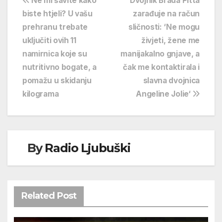
Navigacija
Ne mršavite kako
Dvojnik Brada Pitta
biste htjeli? U vašu
zarađuje na račun
objava
prehranu trebate
sličnosti: ‘Ne mogu
uključiti ovih 11
živjeti, žene me
namirnica koje su
manijakalno gnjave, a
nutritivno bogate, a
čak me kontaktirala i
pomažu u skidanju
slavna dvojnica
kilograma
Angeline Jolie‘
By
Radio Ljubuški
Related Post