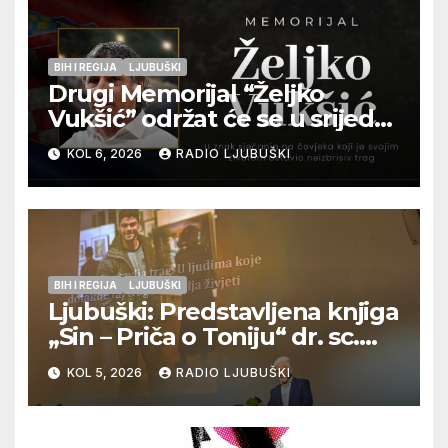
BIH I REGIJA
LJUBUŠKI
Drugi Memorijal “Željko
Vukšić” održat će se u srijedu
12. kolovoza u Otoku
KOL 6, 2026
RADIO LJUBUŠKI
BIH I REGIJA
LJUBUŠKI
Ljubuški: Predstavljena knjiga
„Sin – Priča o Toniju“ dr. sc.
Zdenka Hercega
KOL 5, 2026
RADIO LJUBUŠKI