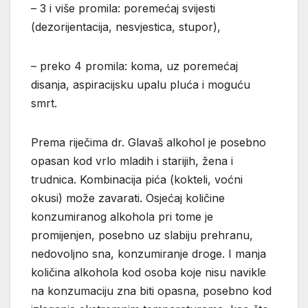
– 3 i više promila: poremećaj svijesti
(dezorijentacija, nesvjestica, stupor),
– preko 4 promila: koma, uz poremećaj
disanja, aspiracijsku upalu pluća i moguću
smrt.
Prema riječima dr. Glavaš alkohol je posebno
opasan kod vrlo mladih i starijih, žena i
trudnica. Kombinacija pića (kokteli, voćni
okusi) može zavarati. Osjećaj količine
konzumiranog alkohola pri tome je
promijenjen, posebno uz slabiju prehranu,
nedovoljno sna, konzumiranje droge. I manja
količina alkohola kod osoba koje nisu navikle
na konzumaciju zna biti opasna, posebno kod