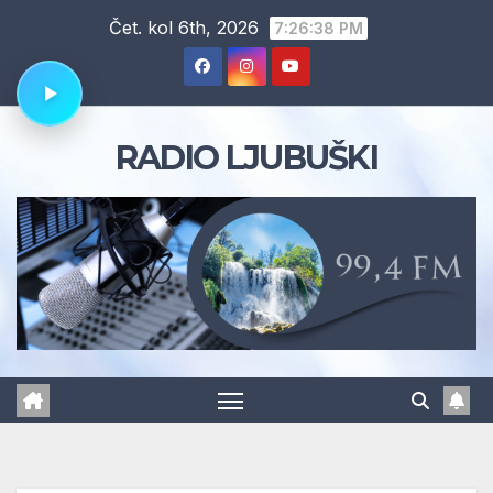
Skip
Čet. kol 6th, 2026
7:26:38 PM
to
content
RADIO LJUBUŠKI