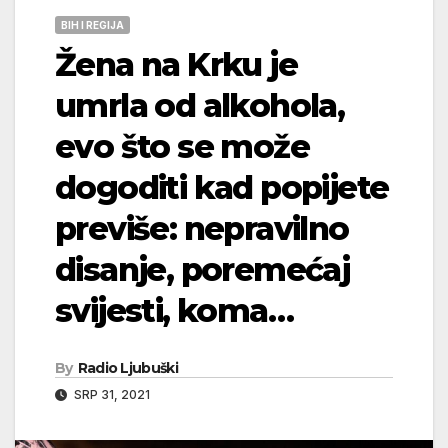
BIH I REGIJA
Žena na Krku je
umrla od alkohola,
evo što se može
dogoditi kad popijete
previše: nepravilno
disanje, poremećaj
svijesti, koma…
By
Radio Ljubuški
SRP 31, 2021