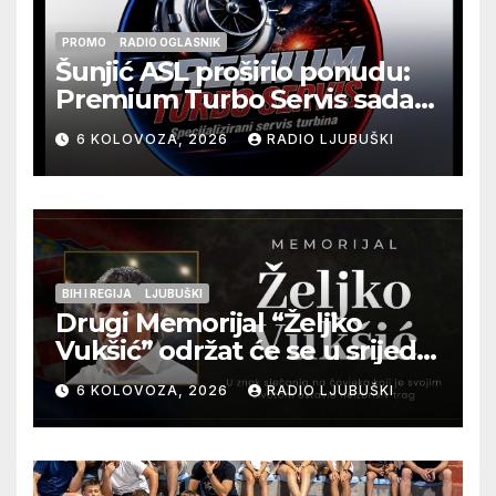
PROMO
RADIO OGLASNIK
Šunjić ASL proširio ponudu:
Premium Turbo Servis sada
na jednoj adresi u Ljubuškom
6 KOLOVOZA, 2026
RADIO LJUBUŠKI
BIH I REGIJA
LJUBUŠKI
Drugi Memorijal “Željko
Vukšić” održat će se u srijedu
12. kolovoza u Otoku
6 KOLOVOZA, 2026
RADIO LJUBUŠKI