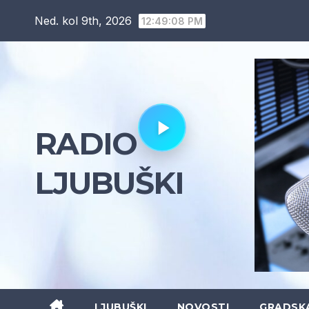
Skip
Ned. kol 9th, 2026
12:49:10 PM
to
content
RADIO
LJUBUŠKI
LJUBUŠKI
NOVOSTI
GRADSK