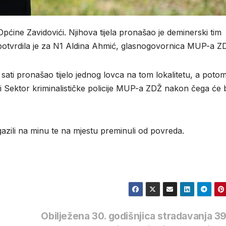
pćine Zavidovići. Njihova tijela pronašao je deminerski tim
, potvrdila je za N1 Aldina Ahmić, glasnogovornica MUP-a Z
 sati pronašao tijelo jednog lovca na tom lokalitetu, a poto
rši Sektor kriminalističke policije MUP-a ZDŽ nakon čega će b
zili na minu te na mjestu preminuli od povreda.
Obilježena 30. godišnjica stradavanja 3