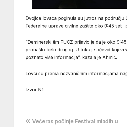
Dvojica lovaca poginula su jutros na području O
Federalne uprave civilne zaštite oko 9:45 sati
“Deminerski tim FUCZ prijavio je da je oko 9:45
pronašli i tijelo drugog. U toku je očevid koji v
poznato više informacija”, kazala je Ahmić.
Lovci su prema nezvaničnim informacijama naga
Izvor:N1
Navigacija
Večeras počinje Festival mladih u