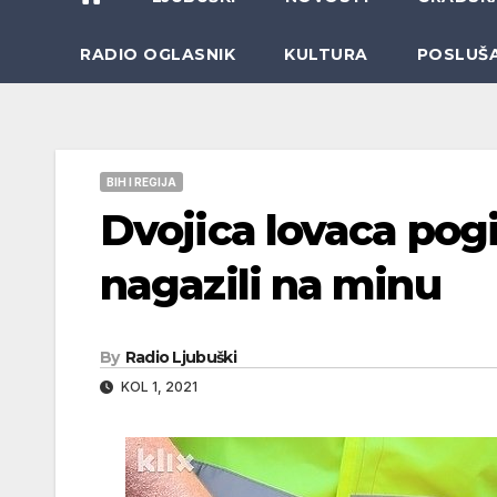
RADIO OGLASNIK
KULTURA
POSLUŠ
BIH I REGIJA
Dvojica lovaca pog
nagazili na minu
By
Radio Ljubuški
KOL 1, 2021