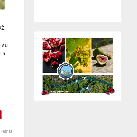
DŽ.
m su
iti
9-ero