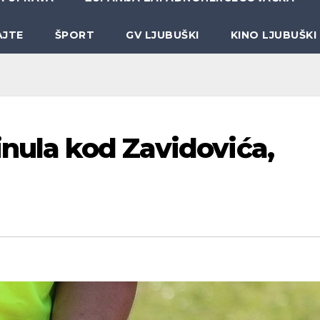
AJTE
ŠPORT
GV LJUBUŠKI
KINO LJUBUŠKI
inula kod Zavidovića,