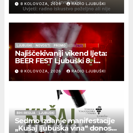
izvršitelja
8 KOLOVOZA, 2026
RADIO LJUBUŠKI
LJUBUŠKI
NOVOSTI
PROMO
Najiščekivaniji vikend ljeta:
BEER FEST Ljubuški 8. i
9.kolovoza
8 KOLOVOZA, 2026
RADIO LJUBUŠKI
BIH I REGIJA
LJUBUŠKI
Sedmo izdanje manifestacije
„Kušaj ljubuška vina“ donosi