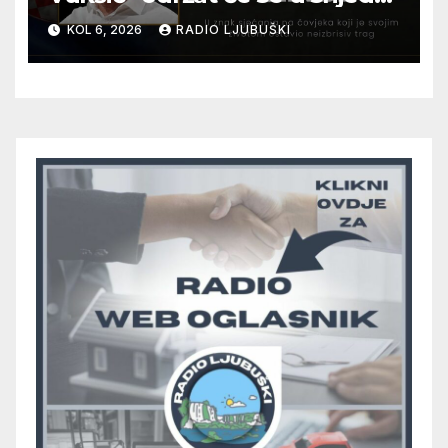
12. kolovoza u Otoku
KOL 6, 2026
RADIO LJUBUŠKI