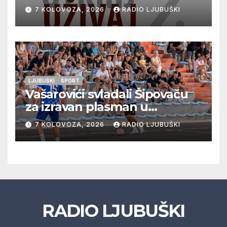
vrhunska vina, gastronomiju i
7 KOLOVOZA, 2026
RADIO LJUBUŠKI
glazbu
LJUBUŠKI
ŠPORT
Vašarovići svladali Šipovaču
za izravan plasman u
četvrtfinale, Grab izborio
7 KOLOVOZA, 2026
RADIO LJUBUŠKI
prolazak dalje, Klobuk ispao,
večeras počinje četvrtfinale
juniora
RADIO LJUBUŠKI