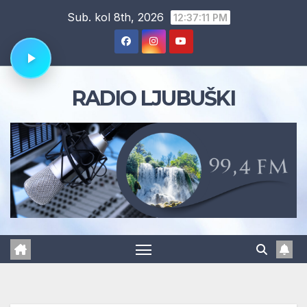
Skip
Sub. kol 8th, 2026
12:37:11 PM
to
content
RADIO LJUBUŠKI