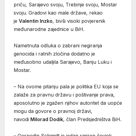
priču, Sarajevo svoju, Trebinje svoju, Mostar
svoju. Gradovi kao male države, rekao
je
Valentin Inzko
, bivši visoki povjerenik
međunarodne zajednice u BiH.
Nametnuta odluka o zabrani negiranja
genocida i ratnih zločina dodatno je
međusobno udaljila Sarajevo, Banju Luku i
Mostar.
– Na ovome pitanju pala je politika EU koja se
zalaže za pravnu državu i poštivanje prava,
aposolutno je zgažen njihov autoritet da uopće
mogu da govore o pravnoj državi,
navodi
Milorad Dodik
, član Predsjedništva BiH.
– Gospodin Schmidt je jedan smiren čovjek,