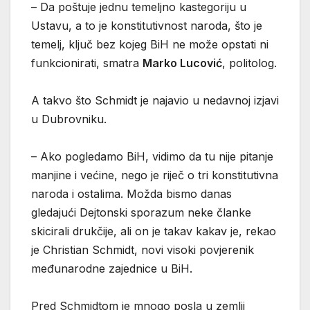
– Da poštuje jednu temeljno kastegoriju u
Ustavu, a to je konstitutivnost naroda, što je
temelj, ključ bez kojeg BiH ne može opstati ni
funkcionirati, smatra
Marko Lucović
, politolog.
A takvo što Schmidt je najavio u nedavnoj izjavi
u Dubrovniku.
– Ako pogledamo BiH, vidimo da tu nije pitanje
manjine i većine, nego je riječ o tri konstitutivna
naroda i ostalima. Možda bismo danas
gledajući Dejtonski sporazum neke članke
skicirali drukčije, ali on je takav kakav je, rekao
je Christian Schmidt, novi visoki povjerenik
međunarodne zajednice u BiH.
Pred Schmidtom je mnogo posla u zemlji