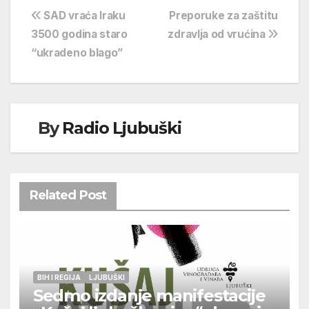
Navigacija
SAD vraća Iraku
Preporuke za zaštitu
3500 godina staro
zdravlja od vrućina
objava
“ukradeno blago”
By
Radio Ljubuški
Related Post
BIH I REGIJA
LJUBUŠKI
Sedmo izdanje manifestacije