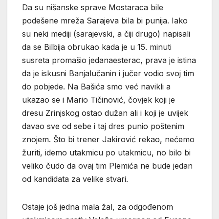
Da su nišanske sprave Mostaraca bile
podešene mreža Sarajeva bila bi punija. Iako
su neki mediji (sarajevski, a čiji drugo) napisali
da se Bilbija obrukao kada je u 15. minuti
susreta promašio jedanaesterac, prava je istina
da je iskusni Banjalučanin i jučer vodio svoj tim
do pobjede. Na Bašića smo već navikli a
ukazao se i Mario Tičinović, čovjek koji je
dresu Zrinjskog ostao dužan ali i koji je uvijek
davao sve od sebe i taj dres punio poštenim
znojem. Što bi trener Jakirović rekao, nećemo
žuriti, idemo utakmicu po utakmicu, no bilo bi
veliko čudo da ovaj tim Plemića ne bude jedan
od kandidata za velike stvari.
Ostaje još jedna mala žal, za odgođenom