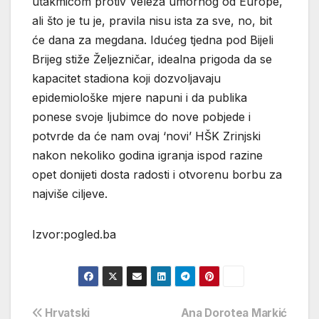
utakmicom protiv Veleža umornog od Europe,
ali što je tu je, pravila nisu ista za sve, no, bit
će dana za megdana. Idućeg tjedna pod Bijeli
Brijeg stiže Željezničar, idealna prigoda da se
kapacitet stadiona koji dozvoljavaju
epidemiološke mjere napuni i da publika
ponese svoje ljubimce do nove pobjede i
potvrde da će nam ovaj ‘novi’ HŠK Zrinjski
nakon nekoliko godina igranja ispod razine
opet donijeti dosta radosti i otvorenu borbu za
najviše ciljeve.
Izvor:pogled.ba
Navigacija
Hrvatski
Ana Dorotea Markić