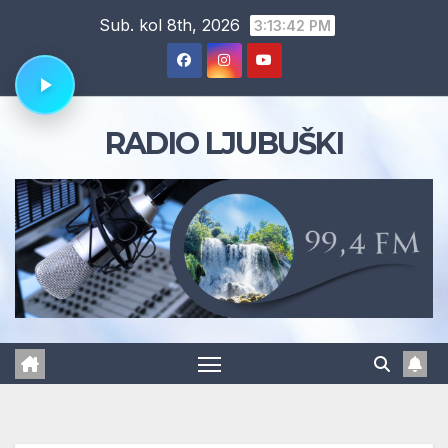
Skip
Sub. kol 8th, 2026
3:13:43 PM
to
content
RADIO LJUBUŠKI