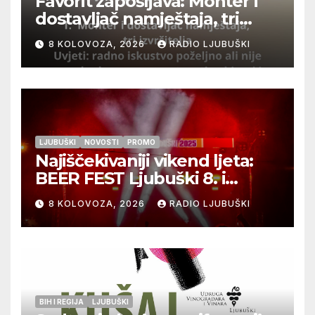
Favorit zapošljava: Monter i
dostavljač namještaja, tri
izvršitelja
8 KOLOVOZA, 2026
RADIO LJUBUŠKI
LJUBUŠKI
NOVOSTI
PROMO
Najiščekivaniji vikend ljeta:
BEER FEST Ljubuški 8. i
9.kolovoza
8 KOLOVOZA, 2026
RADIO LJUBUŠKI
BIH I REGIJA
LJUBUŠKI