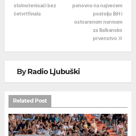
stolnotenisači bez
ponovno na najvećem
objava
četvrtfinala
postolju BiH i
ostvarenom normom
za Balkansko
prvenstvo
By
Radio Ljubuški
Related Post