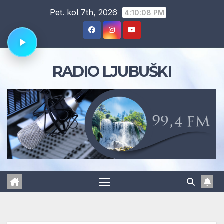
Skip
Pet. kol 7th, 2026
4:10:09 PM
to
content
RADIO LJUBUŠKI