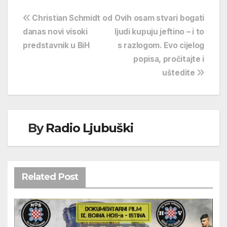
Navigacija
Christian Schmidt od
Ovih osam stvari bogati
danas novi visoki
ljudi kupuju jeftino – i to
objava
predstavnik u BiH
s razlogom. Evo cijelog
popisa, pročitajte i
uštedite
By
Radio Ljubuški
Related Post