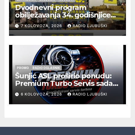
Dvodnevni program
obilježavanja 34. godišnjice
pogibije generala Blaža
7 KOLOVOZA, 2026
RADIO LJUBUŠKI
Kraljevića i osmorice
pripadnika HOS-a
PROMO
RADIO OGLASNIK
Šunjić ASL proširio ponudu:
Premium Turbo Servis sada
na jednoj adresi u Ljubuškom
6 KOLOVOZA, 2026
RADIO LJUBUŠKI