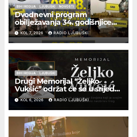
BIH I REGIJA
LJUBUŠKI
NOVOSTI
Dvodnevni program
obilježavanja 34. godišnjice
pogibije generala Blaža
KOL 7, 2026
RADIO LJUBUŠKI
Kraljevića i osmorice
pripadnika HOS-a
BIH I REGIJA
LJUBUŠKI
Drugi Memorijal “Željko
Vukšić” održat će se u srijedu
12. kolovoza u Otoku
KOL 6, 2026
RADIO LJUBUŠKI