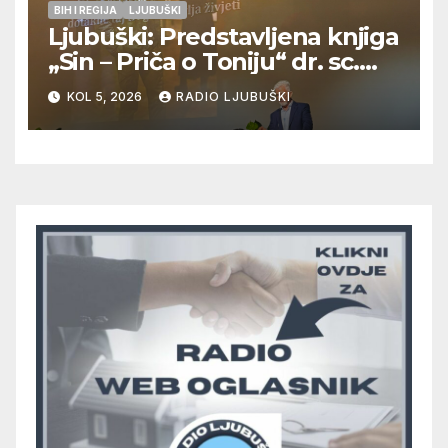
BIH I REGIJA
LJUBUŠKI
Ljubuški: Predstavljena knjiga
„Sin – Priča o Toniju“ dr. sc.
Zdenka Hercega
KOL 5, 2026
RADIO LJUBUŠKI