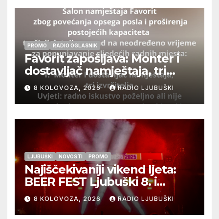
PROMO
RADIO OGLASNIK
Favorit zapošljava: Monter i
dostavljač namještaja, tri
izvršitelja
8 KOLOVOZA, 2026
RADIO LJUBUŠKI
LJUBUŠKI
NOVOSTI
PROMO
Najiščekivaniji vikend ljeta:
BEER FEST Ljubuški 8. i
9.kolovoza
8 KOLOVOZA, 2026
RADIO LJUBUŠKI