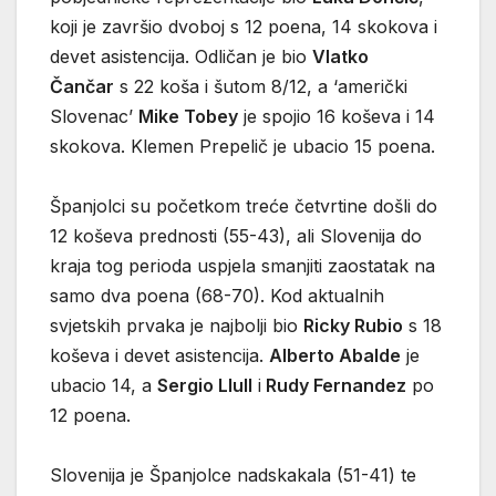
koji je završio dvoboj s 12 poena, 14 skokova i
devet asistencija. Odličan je bio
Vlatko
Čančar
s 22 koša i šutom 8/12, a ‘američki
Slovenac’
Mike Tobey
je spojio 16 koševa i 14
skokova. Klemen Prepelič je ubacio 15 poena.
Španjolci su početkom treće četvrtine došli do
12 koševa prednosti (55-43), ali Slovenija do
kraja tog perioda uspjela smanjiti zaostatak na
samo dva poena (68-70). Kod aktualnih
svjetskih prvaka je najbolji bio
Ricky Rubio
s 18
koševa i devet asistencija.
Alberto Abalde
je
ubacio 14, a
Sergio Llull
i
Rudy Fernandez
po
12 poena.
Slovenija je Španjolce nadskakala (51-41) te