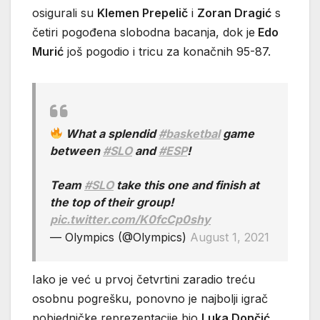
osigurali su
Klemen Prepelič
i
Zoran Dragić
s
četiri pogođena slobodna bacanja, dok je
Edo
Murić
još pogodio i tricu za konačnih 95-87.
What a splendid
#basketbal
game
between
#SLO
and
#ESP
!
Team
#SLO
take this one and finish at
the top of their group!
pic.twitter.com/K0fcCp0shy
— Olympics (@Olympics)
August 1, 2021
Iako je već u prvoj četvrtini zaradio treću
osobnu pogrešku, ponovno je najbolji igrač
pobjedničke reprezentacije bio
Luka Dončić
,