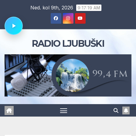
Skip
Ned. kol 9th, 2026
9:17:19 AM
to
content
RADIO LJUBUŠKI