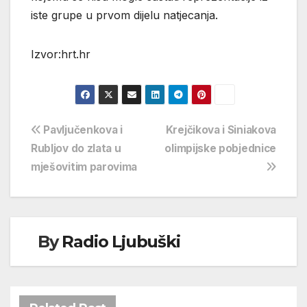
iste grupe u prvom dijelu natjecanja.
Izvor:hrt.hr
Navigacija
Pavljučenkova i
Krejčikova i Siniakova
Rubljov do zlata u
olimpijske pobjednice
objava
mješovitim parovima
By
Radio Ljubuški