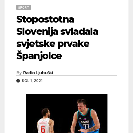
ŠPORT
Stopostotna
Slovenija svladala
svjetske prvake
Španjolce
By
Radio Ljubuški
KOL 1, 2021