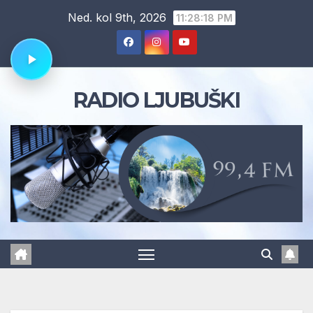
Skip
Ned. kol 9th, 2026
11:28:18 PM
to
content
RADIO LJUBUŠKI