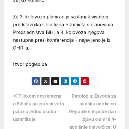
Željko Komšić.
Za 3. kolovoza planiran je sastanak visokog
predstavnika Christiana Schmidta s članovima
Predsjedništva BiH, a 4. kolovoza njegova
nastupna pres-konferencija – najavljeno je iz
OHR-a.
Izvor:pogled.ba
Navigacija
Tijekom nevremena
Patolog iz Zavoda za
u Bihaću grana s drveta
sudsku medicinu
objava
pala na jednu osobu i
Republike Srpske dao
usmrtila je
izjavu o smrti 4-
godišnje djevojčice: U