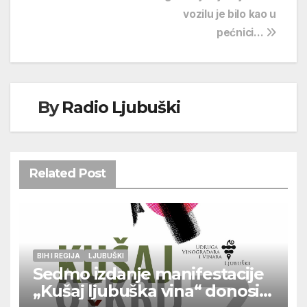
vozilu je bilo kao u
pećnici…
By
Radio Ljubuški
Related Post
BIH I REGIJA
LJUBUŠKI
Sedmo izdanje manifestacije
„Kušaj ljubuška vina“ donosi