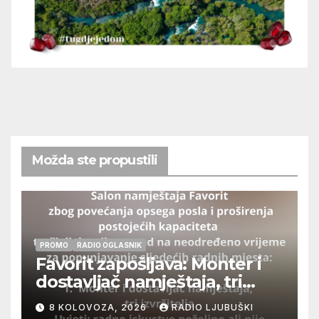
Možda ste propustili
PROMO
RADIO OGLASNIK
Favorit zapošljava: Monter i
dostavljač namještaja, tri
izvršitelja
8 KOLOVOZA, 2026
RADIO LJUBUŠKI