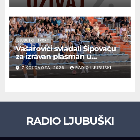
glazbu
LJUBUŠKI
ŠPORT
Vašarovići svladali Šipovaču
za izravan plasman u
četvrtfinale, Grab izborio
7 KOLOVOZA, 2026
RADIO LJUBUŠKI
prolazak dalje, Klobuk ispao,
večeras počinje četvrtfinale
juniora
RADIO LJUBUŠKI