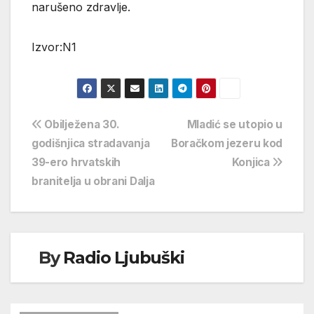
narušeno zdravlje.
Izvor:N1
Navigacija
Obilježena 30.
Mladić se utopio u
godišnjica stradavanja
Boračkom jezeru kod
objava
39-ero hrvatskih
Konjica
branitelja u obrani Dalja
By
Radio Ljubuški