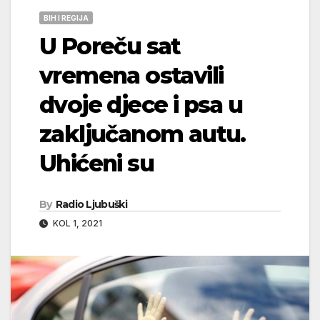
BIH I REGIJA
U Poreču sat
vremena ostavili
dvoje djece i psa u
zaključanom autu.
Uhićeni su
By
Radio Ljubuški
KOL 1, 2021