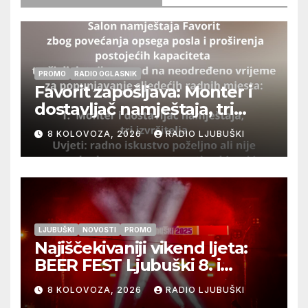
PROMO
RADIO OGLASNIK
Favorit zapošljava: Monter i
dostavljač namještaja, tri
izvršitelja
8 KOLOVOZA, 2026
RADIO LJUBUŠKI
LJUBUŠKI
NOVOSTI
PROMO
Najiščekivaniji vikend ljeta:
BEER FEST Ljubuški 8. i
9.kolovoza
8 KOLOVOZA, 2026
RADIO LJUBUŠKI