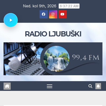
Skip
Ned. kol 9th, 2026
6:37:23 AM
to
content
RADIO LJUBUŠKI