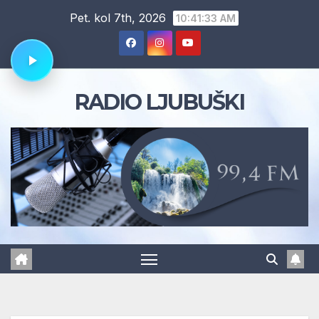
Skip
Pet. kol 7th, 2026
10:41:34 AM
to
content
RADIO LJUBUŠKI