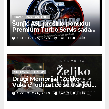
PROMO
RADIO OGLASNIK
Šunjić ASL proširio ponudu:
Premium Turbo Servis sada
na jednoj adresi u Ljubuškom
6 KOLOVOZA, 2026
RADIO LJUBUŠKI
BIH I REGIJA
LJUBUŠKI
Drugi Memorijal “Željko
Vukšić” održat će se u srijedu
12. kolovoza u Otoku
6 KOLOVOZA, 2026
RADIO LJUBUŠKI