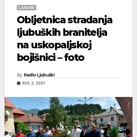
LJUBUŠKI
Obljetnica stradanja
ljubuških branitelja
na uskopaljskoj
bojišnici – foto
By
Radio Ljubuški
KOL 2, 2021