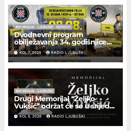
BIH I REGIJA
LJUBUŠKI
NOVOSTI
Dvodnevni program
obilježavanja 34. godišnjice
pogibije generala Blaža
KOL 7, 2026
RADIO LJUBUŠKI
Kraljevića i osmorice
pripadnika HOS-a
BIH I REGIJA
LJUBUŠKI
Drugi Memorijal “Željko
Vukšić” održat će se u srijedu
12. kolovoza u Otoku
KOL 6, 2026
RADIO LJUBUŠKI