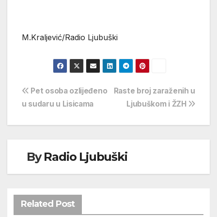
M.Kraljević/Radio Ljubuški
Navigacija
Pet osoba ozlijeđeno
Raste broj zaraženih u
u sudaru u Lisicama
Ljubuškom i ŽZH
objava
By
Radio Ljubuški
Related Post