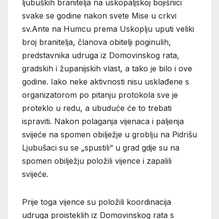
ljubuških branitelja na uskopaljskoj bojišnici
svake se godine nakon svete Mise u crkvi
sv.Ante na Humcu prema Uskoplju uputi veliki
broj branitelja, članova obitelji poginulih,
predstavnika udruga iz Domovinskog rata,
gradskih i županijskih vlast, a tako je bilo i ove
godine. Iako neke aktivnosti nisu usklađene s
organizatorom po pitanju protokola sve je
proteklo u redu, a ubuduće će to trebati
ispraviti. Nakon polaganja vijenaca i paljenja
svijeće na spomen obilježje u groblju na Pidrišu
Ljubušaci su se „spustili“ u grad gdje su na
spomen obilježju položili vijence i zapalili
svijeće.
Prije toga vijence su položili koordinacija
udruga proisteklih iz Domovinskog rata s