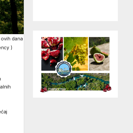
 ovih dana
ency )
h
alnih
ećaj