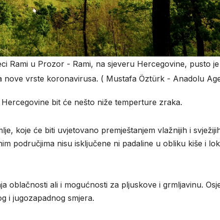
eci Rami u Prozor - Rami, na sjeveru Hercegovine, pusto je
ja nove vrste koronavirusa. ( Mustafa Öztürk - Anadolu Ag
 Hercegovine bit će nešto niže temperture zraka.
e, koje će biti uvjetovano premještanjem vlažnijih i svježiji
 područjima nisu isključene ni padaline u obliku kiše i lok
oblačnosti ali i mogućnosti za pljuskove i grmljavinu. Osj
nog i jugozapadnog smjera.