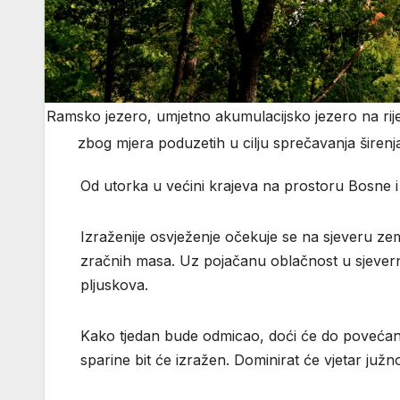
Ramsko jezero, umjetno akumulacijsko jezero na rij
zbog mjera poduzetih u cilju sprečavanja širen
Od utorka u većini krajeva na prostoru Bosne i
Izraženije osvježenje očekuje se na sjeveru zemlj
zračnih masa. Uz pojačanu oblačnost u sjevernim
pljuskova.
Kako tjedan bude odmicao, doći će do povećanja 
sparine bit će izražen. Dominirat će vjetar juž