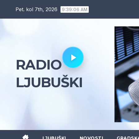
Skip
Pet. kol 7th, 2026
9:39:07 AM
to
content
RADIO
LJUBUŠKI
LJUBUŠKI
NOVOSTI
GRADSK