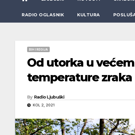
RADIO OGLASNIK
KULTURA
POSLUŠ
BIH I REGIJA
Od utorka u većem 
temperature zraka
By
Radio Ljubuški
KOL 2, 2021