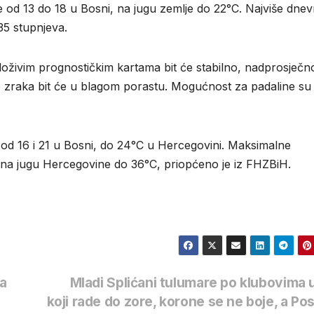
e od 13 do 18 u Bosni, na jugu zemlje do 22°C. Najviše dne
35 stupnjeva.
oživim prognostičkim kartama bit će stabilno, nadprosječn
 zraka bit će u blagom porastu. Mogućnost za padaline su
od 16 i 21 u Bosni, do 24°C u Hercegovini. Maksimalne
, na jugu Hercegovine do 36°C, priopćeno je iz FHZBiH.
na
Mladi Splićani tulumare po klubovima 
koji rade do zore, korone se ne boje, a Po